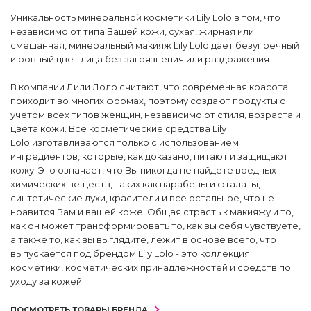
Уникальность минеральной косметики Lily Lolo в том, что
независимо от типа Вашей кожи, сухая, жирная или
смешанная, минеральный макияж Lily Lolo дает безупречный
и ровный цвет лица без загрязнения или раздражения.
В компании Лили Лоло считают, что современная красота
приходит во многих формах, поэтому создают продукты с
учетом всех типов женщин, независимо от стиля, возраста и
цвета кожи. Все косметические средства Lily
Lolo изготавливаются только с использованием
ингредиентов, которые, как доказано, питают и защищают
кожу. Это означает, что Вы никогда не найдете вредных
химических веществ, таких как парабены и фталаты,
синтетические духи, красители и все остальное, что не
нравится Вам и вашей коже. Общая страсть к макияжу и то,
как он может трансформировать то, как вы себя чувствуете,
а также то, как вы выглядите, лежит в основе всего, что
выпускается под брендом Lily Lolo - это коллекция
косметики, косметических принадлежностей и средств по
уходу за кожей.
ПОСМОТРЕТЬ ТОВАРЫ БРЕНДА