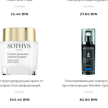
hydration of the skin moistur
Carelika
Carelika
22.40
BYN
27.80
BYN
структурирующий крем от
Омолаживающая сыворо
возрастной деформаций
против морщин Wrinkle-Spe
estructuring Youth Cream
Youth Serum
Sothys
Sothys
302.40
BYN
82.80
BYN