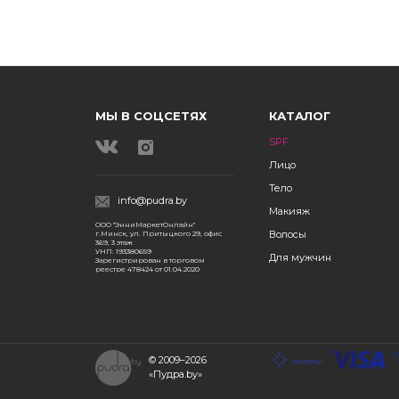
МЫ В СОЦСЕТЯХ
КАТАЛОГ
SPF
Лицо
Тело
info@pudra.by
Макияж
ООО "ЭнниМаркетОнлайн"
Волосы
г.Минск, ул. Притыцкого 29, офис
369, 3 этаж
УНП: 193380659
Для мужчин
Зарегистрирован в торговом
реестре 478424 от 01.04.2020
© 2009–2026
«Пудра.by»