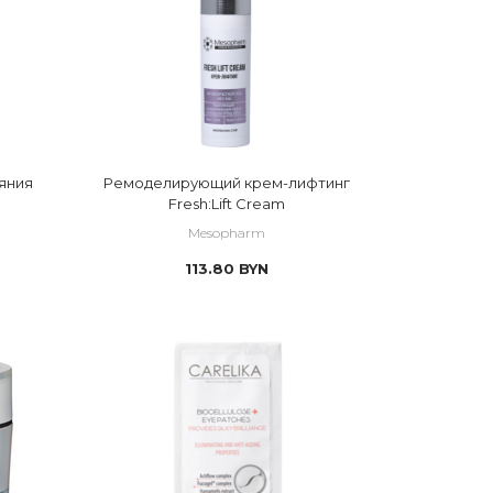
яния
Ремоделирующий крем-лифтинг
Fresh:Lift Cream
Mesopharm
113.80
BYN