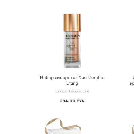
 Mesopharm
 Simple Care
 маска
 витамин F
 гравитационн
 Rilastil 
 V-CONTOUR LIFT
 маска тканев
 витамин А
 детокс
 SkinClinic
 Восстановление, регенерац
 набор
 витамин Е
 заживление
 Sothys
 Интенсивный лифтинг
 патчи
 гиалуроновая кислота 
 капиллярная 
 Маски для губ, глаз и деколь
 сыворотка
 керамиды
 массаж лица
 Маски из биоцеллюлозы и т
 коллаген
 мимические 
 Омоложение кожи от Sothys
 кофеин
 обезвоженно
Набор сывороток Duo Morpho-
 Основной уход Sothys
Lifting
к
 липосомы
 отеки и круги
Ericson Laboratorie
 магний
 пигментация
294.00
BYN
 пептиды
 потеря упруг
 полифенолы
 раздражитель
 растительные масла
 розацея