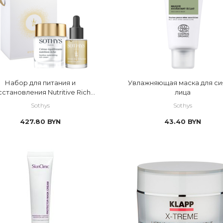
ости
фект
Набор для питания и
Увлажняющая маска для си
сстановления Nutritive Rich
лица
Box
Sothys
Sothys
427.80
BYN
43.40
BYN