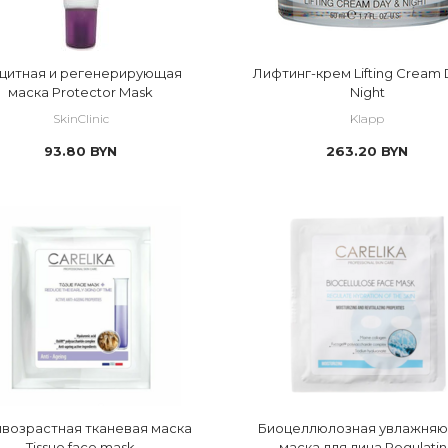
щитная и регенерирующая
Лифтинг-крем Lifting Cream 
маска Protector Mask
Night
SkinClinic
Klapp
93.80
BYN
263.20
BYN
ивозрастная тканевая маска
Биоцеллюлозная увлажня
Tissue face mask
маска для лица Regulati