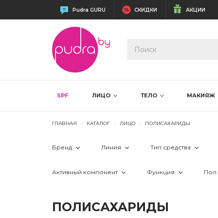
Pudra GURU
СКИДКИ
АКЦИИ
SPF
ЛИЦО
ТЕЛО
МАКИЯЖ
ГЛАВНАЯ
КАТАЛОГ
ЛИЦО
ПОЛИСАХАРИДЫ
Бренд
Линия
Тип средства
 Carelika
 EXTREME
 крем 24 часа
Активный компонент
Функция
Пол
 Ericson Laboratorie
 Organics
 крем дневно
 бисаболол 
 восстановлен
ПОЛИСАХАРИДЫ
 Klapp
 Progression +
 крем ночной
 витамин B3/ никотиновая кислота
 глубокие мо