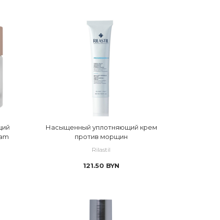
иаз
щий
Насыщенный уплотняющий крем
eam
против морщин
Rilastil
121.50
BYN