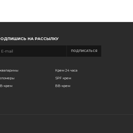
ПОДПИШИСЬ НА РАССЫЛКУ
ПОДПИСАТЬСЯ
квапарины
Крем 24 часа
еломеры
SPF крем
B-крем
BB-крем