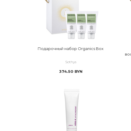
 растительные экстракты
 снятие оттечн
 серебро
 стресс
 стволовые клетки
 сухость
 церамиды
 тональный эф
Подарочный набор Organics Box
 эластин 
 тусклый цвет
во
 шелушение
Sothys
374.50
BYN