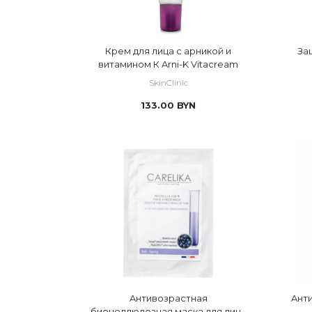
Крем для лица с арникой и
За
витамином К Arni-K Vitacreаm
SkinClinic
133.00
BYN
Aнтивозрастная
Aнт
биоцеллюлозная маска для лица