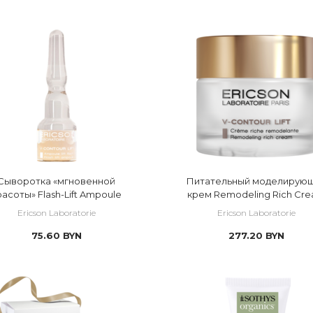
 обезвоженная
 локально
ый птоз
 Скидка
ая
 проблемная
ия и защита кожи
 раздраженная
 себорейный дерматит/розацеа/экзема/псор
сетка
те
 сухая
кани
 тонкая/хрупкая
морщины
 уставшая кожа
сть
Сыворотка «мгновенной
Питательный моделирую
 чувствительная
расоты» Flash-Lift Ampoule
крем Remodeling Rich Cr
 под глазами
Ericson Laboratorie
Ericson Laboratorie
75.60
BYN
277.20
BYN
ости
ность