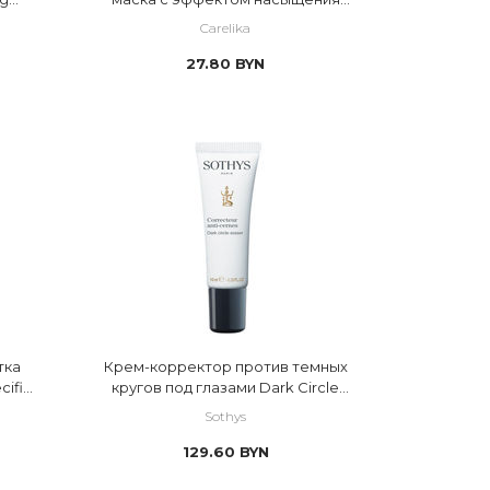
izing
кислородом Biocellulose face
Carelika
mask
27.80
BYN
тка
Крем-корректор против темных
cific
кругов под глазами Dark Circle
Eraser
Sothys
129.60
BYN