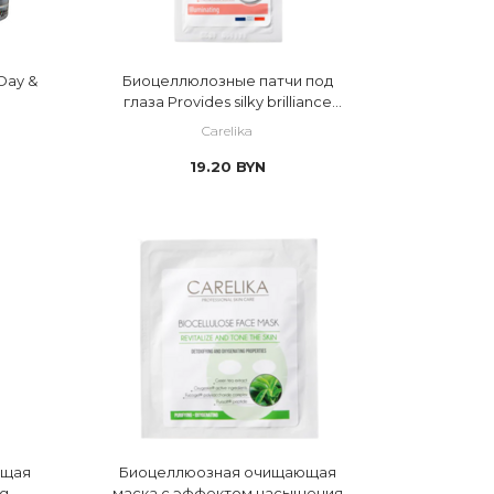
Day &
Биоцеллюлозные патчи под
глаза Provides silky brilliance
illuminating
Carelika
19.20
BYN
ющая
Биоцеллюозная очищающая
ng
маска с эффектом насыщения