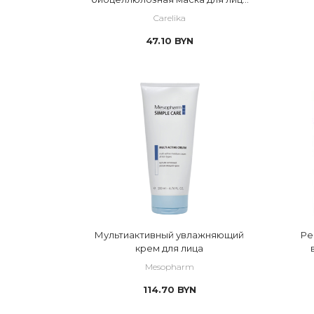
Reduce the early signs of time anti-
Carelika
ageing
47.10
BYN
Мультиактивный увлажняющий
Ре
крем для лица
R
Mesopharm
114.70
BYN