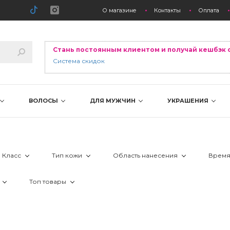
О магазине
Контакты
Оплата
Стань постоянным клиентом и получай кешбэк 
Система скидок
ВОЛОСЫ
ДЛЯ МУЖЧИН
УКРАШЕНИЯ
Класс
Тип кожи
Область нанесения
Время
 Аптека
 все типы
 вокруг глаз
Топ товары
й
 Люкс и премиум
 комбинированная
 декольте
ие гидро-липидного слоя
 Женщинам
 Лидер продаж
 Салон
 нормальная
 лицо
рщины
 Новинка