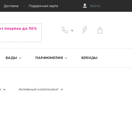
Доставка
Подарочная карта
Войти
от покупок до 30%
БАДЫ
ПАРФЮМЕРИЯ
БРЕНДЫ
я
Активный компонент
 BHA-кислоты
 АНА-кислоты
 антиоксиданты