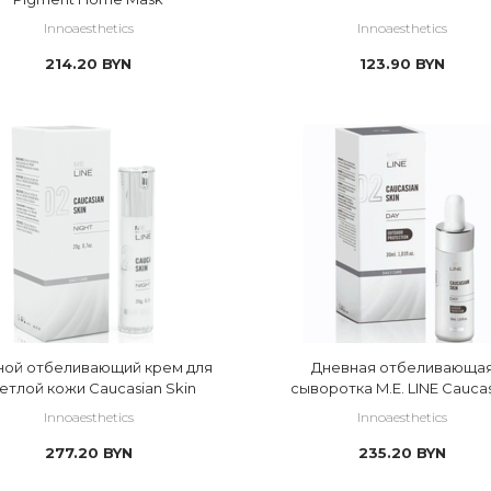
Innoaesthetics
Innoaesthetics
214.20
BYN
123.90
BYN
ой отбеливающий крем для
Дневная отбеливающа
етлой кожи Caucasian Skin
сыворотка M.E. LINE Cauca
Skin
Innoaesthetics
Innoaesthetics
277.20
BYN
235.20
BYN