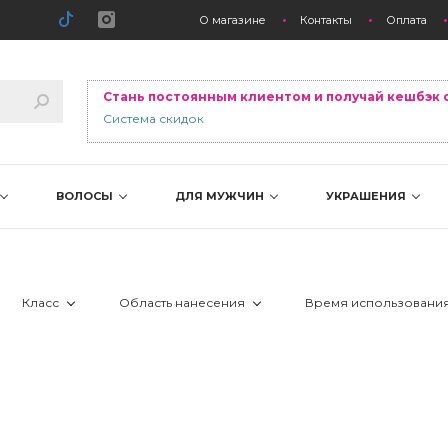
О магазине
Контакты
Оплата
Стань постоянным клиентом и получай кешбэк 
Система скидок
ВОЛОСЫ
ДЛЯ МУЖЧИН
УКРАШЕНИЯ
Класс
Область нанесения
Время использовани
пы
 Люкс и премиум
 вокруг глаз
 24 часа
я
 Салон
 декольте
 день
аж
нированная
 лицо
 ночь