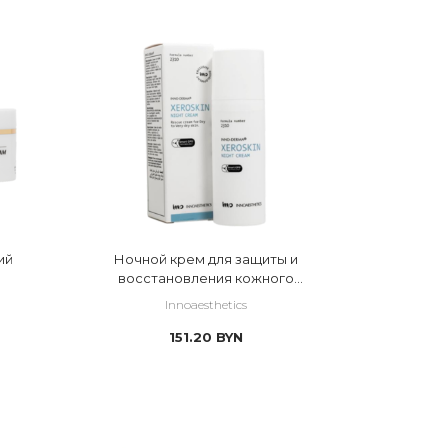
 гиалуроновая кислота 
 комплекс витаминов
 магний
 миндальная кислота
 ниацинамид
 пантенол
 пептиды
ий
Ночной крем для защиты и
 растительные масла
восстановления кожного
барьера
Innoaesthetics
 растительные экстракты
151.20
BYN
 ретинол
 салициловая кислота
 флавоноиды