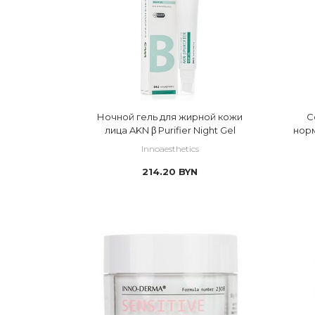
 стресс
 сухость
 тонизация
 тонирующий эффект
Ночной гель для жирной кожи
С
 тусклый цвет
лица AKN β Purifier Night Gel
нор
 умывание
Innoaesthetics
 шелушение
214.20
BYN