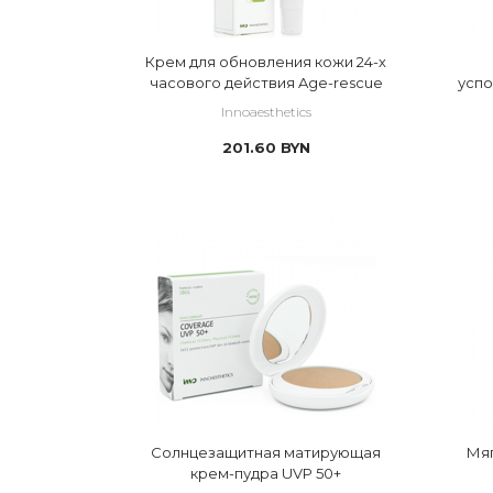
Крем для обновления кожи 24-х
часового действия Age-rescue
успо
Innoaesthetics
201.60
BYN
Солнцезащитная матирующая
Мя
крем-пудра UVP 50+