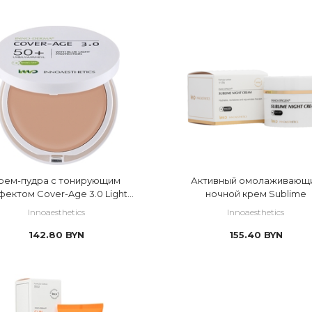
льная
 локально
оженная
емная
лучения
аженная
вительная
рем-пудра с тонирующим
Активный омолаживающ
фектом Cover-Age 3.0 Light
ночной крем Sublime
SPF 50+
Innoaesthetics
Innoaesthetics
142.80
BYN
155.40
BYN