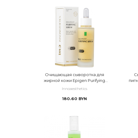
Очищающая сыворотка для
С
жирной кожи Epigen Purifying
пигм
Serum
Innoaesthetics
180.60
BYN