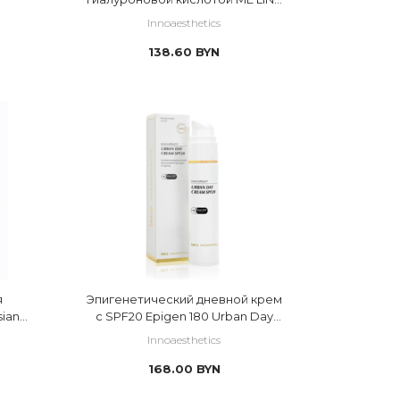
Moist
Innoaesthetics
138.60
BYN
я
Эпигенетический дневной крем
sian
с SPF20 Epigen 180 Urban Day
Cream
Innoaesthetics
168.00
BYN