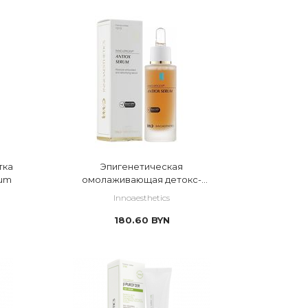
тка
Эпигенетическая
rum
омолаживающая детокс-
сыворотка Epigen Antiox Serum
Innoaesthetics
180.60
BYN