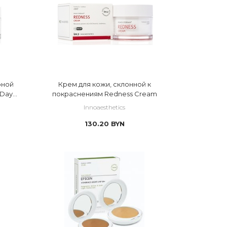
 цинк
рной
Крем для кожи, склонной к
 Day
покраснениям Redness Cream
Innoaesthetics
130.20
BYN