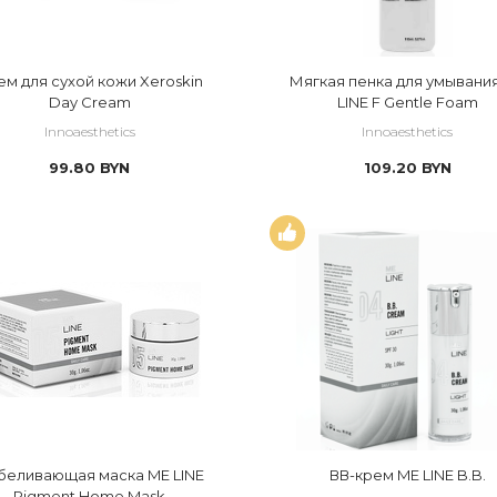
ем для сухой кожи Xeroskin
Мягкая пенка для умывани
Day Cream
LINE F Gentle Foam
Innoaesthetics
Innoaesthetics
99.80
BYN
109.20
BYN
беливающая маска ME LINE
ВВ-крем ME LINE B.B.
Pigment Home Mask