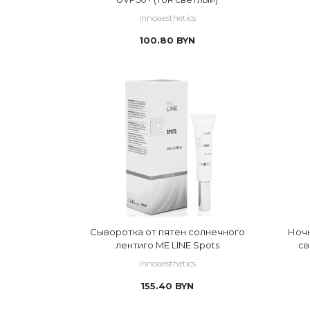
Innoaesthetics
100.80
BYN
Сыворотка от пятен солнечного
Ночн
лентиго ME LINE Spots
св
Innoaesthetics
155.40
BYN