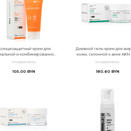
олнцезащитный крем для
Дневной гель-крем для жи
мальной и комбинированной
кожи, склонной к акне AKN
кожи Sun Defense SPF50+
Gel
Innoaesthetics
Innoaesthetics
105.00
BYN
180.60
BYN