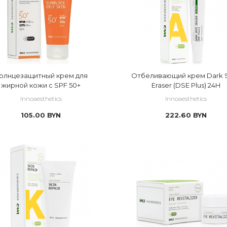
олнцезащитный крем для
Отбеливающий крем Dark Spot
жирной кожи с SPF 50+
Eraser (DSE Plus) 24H
Innoaesthetics
Innoaesthetics
105.00
BYN
222.60
BYN