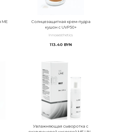
я ME
Солнцезащитная крем-пудра
кушон с UVP50+
Innoaesthetics
113.40
BYN
Увлажняющая сыворотка с
гиалуроновой кислотой ME LINE