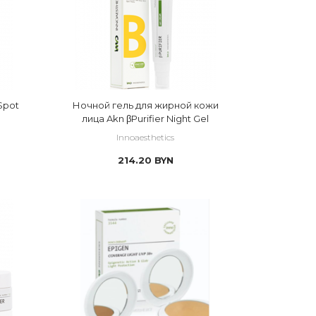
Ночной гель для жирной кожи
лица Akn βPurifier Night Gel
Innoaesthetics
214.20
BYN