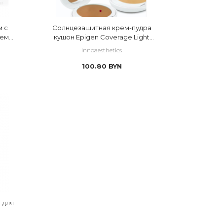
 с
Солнцезащитная крем-пудра
ием
кушон Epigen Coverage Light
er
UVP50
Innoaesthetics
100.80
BYN
 для