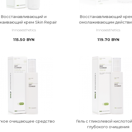
Восстанавливающий и
Восстанавливающий крем
каивающий крем Skin Repair
омолаживающим действ
вокруг глаз Eye Revitaliz
Innoaesthetics
Innoaesthetics
115.50
BYN
119.70
BYN
гкое очищающее средство
Гель с гликолевой кислотой
глубокого очищения