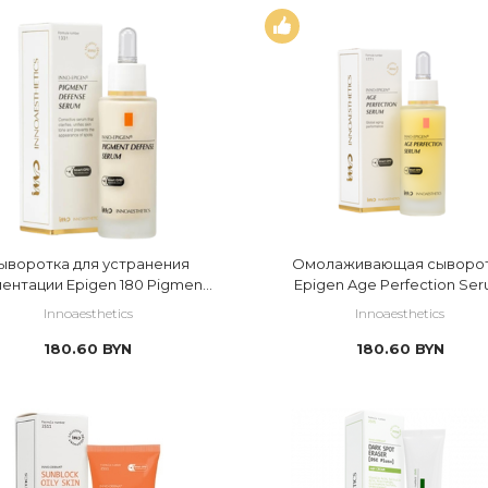
ыворотка для устранения
Омолаживающая сыворо
ентации Epigen 180 Pigment
Epigen Age Perfection Se
Defense Serum
Innoaesthetics
Innoaesthetics
180.60
BYN
180.60
BYN