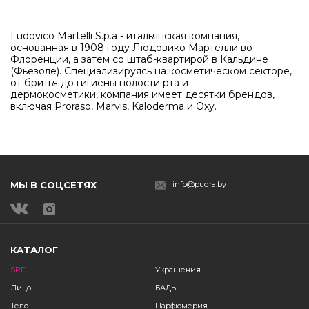
Ludovico Martelli S.p.a - итальянская компания,
основанная в 1908 году Людовико Мартелли во
Флоренции, а затем со штаб-квартирой в Кальдине
(Фьезоле). Специализируясь на косметическом секторе,
от бритья до гигиены полости рта и
дермокосметики, компания имеет десятки брендов,
включая Proraso, Marvis, Kaloderma и Oxy.
МЫ В СОЦСЕТЯХ
info@pudra.by
КАТАЛОГ
SPF
Украшения
Лицо
БАДЫ
Тело
Парфюмерия