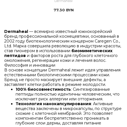
Dermaheal
77.30
BYN
Dermaheal
— всемирно известный южнокорейский
бренд профессиональной космецевтики, основанный в
2002 году биотехнологическим концерном Caregen Co.,
Ltd. Марка совершила революцию в индустрии красоты,
став пионером в использовании
биомиметических
пептидов
и факторов роста для глубокого клеточного
омоложения, регенерации кожи и лечения волос.
Философия и инновации
В основе концепции Dermaheal лежит идея управления
естественными биологическими процессами кожи.
Бренд не просто маскирует внешние дефекты, а
заставляет клетки работать в режиме молодости.
100% биосовместимость
: Синтезированные
пептиды полностью идентичны человеческим, что
исключает риск аллергии или отторжения.
Технология нанокапсулирования
: Активные
вещества заключены в микрокапсулы, по структуре
схожие с клеточной мембраной. Это позволяет
компонентам беспрепятственно проникать в
глубокие слои дермы, доставляя питание