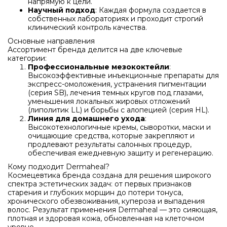
напрямую к цели.
Научный подход
: Каждая формула создается в
собственных лабораториях и проходит строгий
клинический контроль качества.
Основные направления
Ассортимент бренда делится на две ключевые
категории:
Профессиональные мезококтейли
:
Высокоэффективные инъекционные препараты для
экспресс-омоложения, устранения пигментации
(серия SB), лечения темных кругов под глазами,
уменьшения локальных жировых отложений
(липолитик LL) и борьбы с алопецией (серия HL).
Линия для домашнего ухода
:
Высокотехнологичные кремы, сыворотки, маски и
очищающие средства, которые закрепляют и
продлевают результаты салонных процедур,
обеспечивая ежедневную защиту и регенерацию.
Кому подходит Dermaheal?
Космецевтика бренда создана для решения широкого
спектра эстетических задач: от первых признаков
старения и глубоких морщин до потери тонуса,
хронического обезвоживания, купероза и выпадения
волос. Результат применения Dermaheal — это сияющая,
плотная и здоровая кожа, обновленная на клеточном