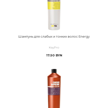
Шампунь для слабых и тонких волос Energy
KayPro
17.50
BYN