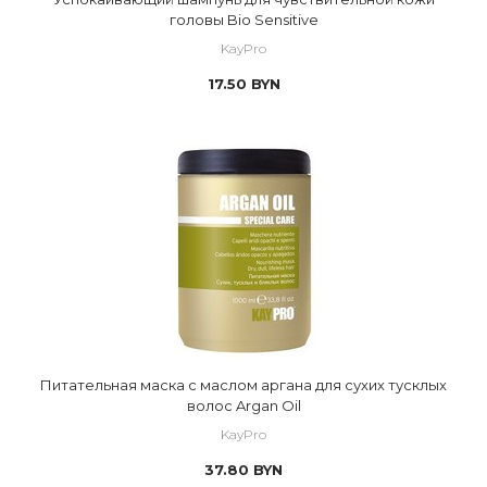
головы Bio Sensitive
KayPro
17.50
BYN
Питательная маска с маслом аргана для сухих тусклых
волос Argan Oil
KayPro
37.80
BYN