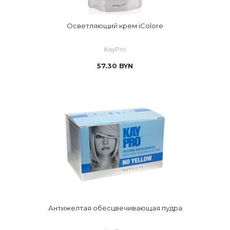
Осветляющий крем iColore
KayPro
57.30
BYN
Антижелтая обесцвечивающая пудра