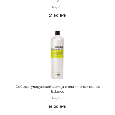
5
KayPro
21.80
BYN
Себорегулирующий шампунь для жирных волос
Balance
KayPro
18.20
BYN