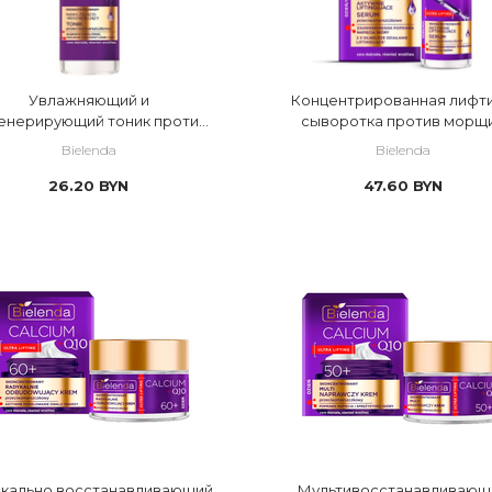
Увлажняющий и
Концентрированная лифти
енерирующий тоник против
сыворотка против морщ
морщин
Bielenda
Bielenda
26.20
BYN
47.60
BYN
кально восстанавливающий
Мультивосстанавливающ