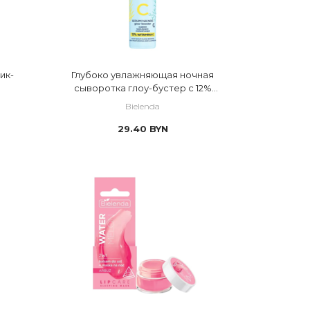
 пептиды
 пребиотики/ пробиотики
 растительные масла
ик-
Глубоко увлажняющая ночная
 растительные экстракты
сыворотка глоу-бустер с 12%
витамина С
 ретинол
Bielenda
29.40
BYN
 салициловая кислота
 сквалан
 стволовые клетки
 феруловая кислота
 церамиды
 Эктоин