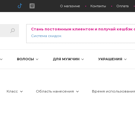
О магазине
Контакты
Оплата
Стань постоянным клиентом и получай кешбэк 
Система скидок
ВОЛОСЫ
ДЛЯ МУЖЧИН
УКРАШЕНИЯ
Класс
Область нанесения
Время использовани
пы
 Салон
 вокруг глаз
 24 часа
я
 губы
 день
аж
нированная
 декольте
 ночь