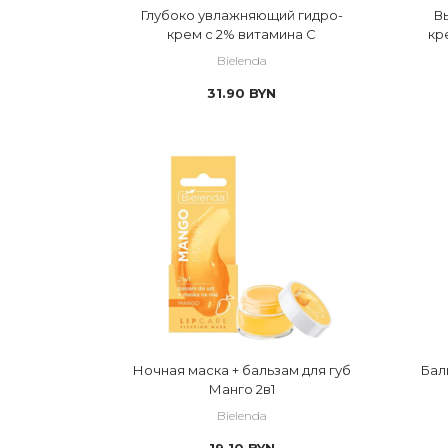
Глубоко увлажняющий гидро-
В
крем с 2% витамина С
кр
в
Bielenda
31.90
BYN
Ночная маска + бальзам для губ
Бал
Манго 2в1
Bielenda
19.10
BYN