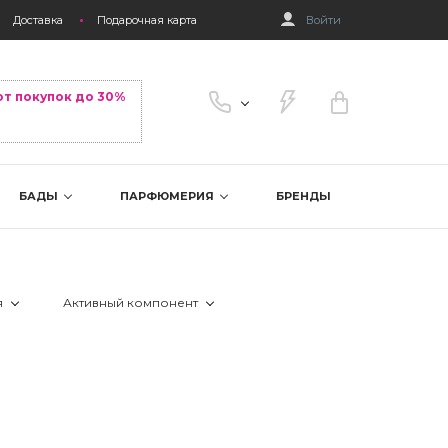
Доставка
Подарочная карта
Войти
от покупок до 30%
БАДЫ
ПАРФЮМЕРИЯ
БРЕНДЫ
я
Активный компонент
 азелаиновая кислота
 аллантоин
 алоэ вера