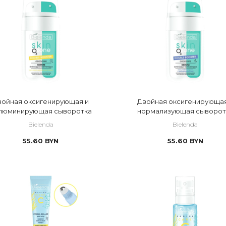
войная оксигенирующая и
Двойная оксигенирующая
люминирующая сыворотка
нормализующая сыворот
Bielenda
Bielenda
55.60
BYN
55.60
BYN