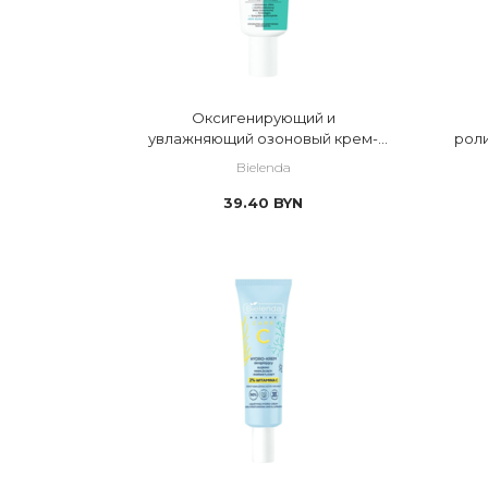
Оксигенирующий и
увлажняющий озоновый крем-
роли
гель
Bielenda
39.40
BYN