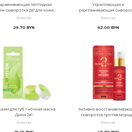
ыравнивающая пептидная
Укрепляющая и
ем-сыворотка 2в1 для кожи
разглаживающая сыворо
округ глаз против морщин
против морщин с пептид
Bielenda
Bielenda
29.70
BYN
42.00
BYN
ьзам для губ + ночная маска
Активно восстанавливаю
Дыня 2в1
сыворотка против морщ
Bielenda
Bielenda
19.10
BYN
48.70
BYN