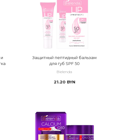
 и
Защитный пептидный бальзам
тка
для губ SPF 50
Bielenda
21.20
BYN