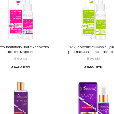
станавливающая сыворотка
Микроотшелушивающая
против морщин
разглаживающая сыворо
Bielenda
Bielenda
36.30
BYN
38.50
BYN