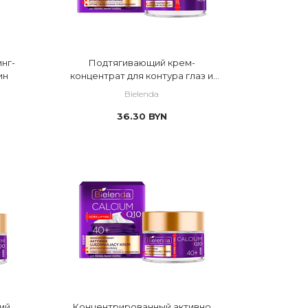
нг-
Подтягивающий крем-
ин
концентрат для контура глаз и
губ
Bielenda
36.30
BYN
ий
Концентрированный активно