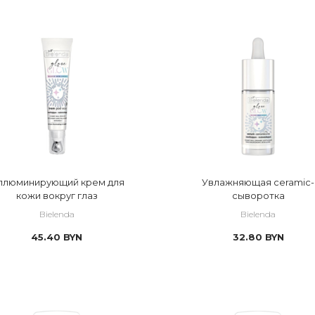
льная
 лицо
оженная
 локально
емная
аженная
ейный дерматит/розацеа/экзема/псориаз
я/хрупкая
ллюминирующий крем для
Увлажняющая сeramic-
шая кожа
кожи вокруг глаз
сыворотка
Bielenda
Bielenda
вительная
45.40
BYN
32.80
BYN