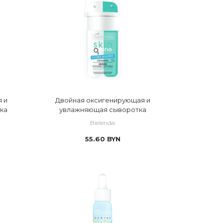
 кислота молочная
 коллаген
 кофеин
 коэнзим
 лактобионовая кислота
 липиды
 и
Двойная оксигенирующая и
ка
увлажняющая сыворотка
 липосомы
Bielenda
 миндальная кислота
55.60
BYN
 минералы
 ниацинамид
 омега-кислоты
 пантенол