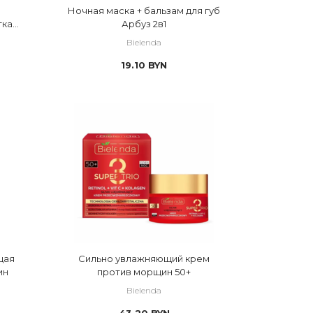
Ночная маска + бальзам для губ
тка
Арбуз 2в1
ами
Bielenda
19.10
BYN
щая
Сильно увлажняющий крем
ин
против морщин 50+
Bielenda
43.20
BYN