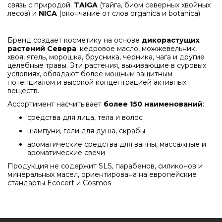
связь с природой:
TAIGA
(тайга, биом северных хвойных
лесов) и
NICA
(окончание от слов organica и botanica)
Бренд создает косметику на основе
дикорастущих
растений Севера
: кедровое масло, можжевельник,
хвоя, ягель, морошка, брусника, черника, чага и другие
целебные травы
. Эти растения, выживающие в суровых
условиях, обладают более мощным защитным
потенциалом и высокой концентрацией активных
веществ
.
Ассортимент насчитывает
более 150 наименований
:
средства для лица, тела и волос
шампуни, гели для душа, скрабы
ароматические средства для ванны, массажные и
ароматические свечи
Продукция не содержит SLS, парабенов, силиконов и
минеральных масел
, ориентирована на европейские
стандарты Ecocert и Cosmos