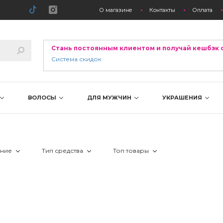
О магазине
Контакты
Оплата
Стань постоянным клиентом и получай кешбэк 
Система скидок
ВОЛОСЫ
ДЛЯ МУЖЧИН
УКРАШЕНИЯ
ение
Тип средства
Топ товары
 защита от солнца/после загара
 эмульсия
 Лидер продаж
 Новинка
 Скидка