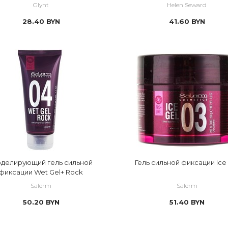
Glynt
Helen Seward
28.40
BYN
41.60
BYN
делирующий гель сильной
Гель сильной фиксации Ice
фиксации Wet Gel+ Rock
Salerm
Salerm
50.20
BYN
51.40
BYN