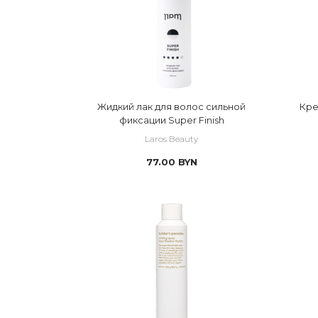
 Для усиления завитка
 Стиль
 Укладка и выпрямление вол
Жидкий лак для волос сильной
Кре
фиксации Super Finish
Laros Beauty
77.00
BYN