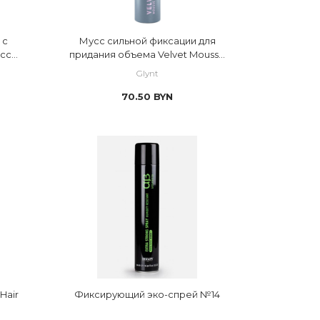
 с
Мусс сильной фиксации для
occo
придания объема Velvet Mousse
Strong
Glynt
70.50
BYN
Hair
Фиксирующий эко-спрей №14