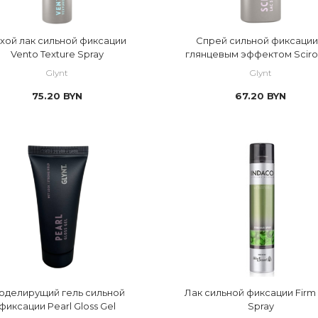
хой лак сильной фиксации
Спрей сильной фиксации
Vento Texture Spray
глянцевым эффектом Scir
Lac Spray
Glynt
Glynt
75.20
BYN
67.20
BYN
оделирущий гель сильной
Лак сильной фиксации Firm 
фиксации Pearl Gloss Gel
Spray