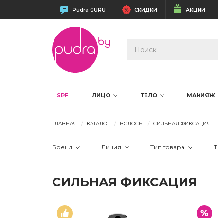
Pudra GURU
СКИДКИ
АКЦИИ
SPF
ЛИЦО
ТЕЛО
МАКИЯЖ
ГЛАВНАЯ
КАТАЛОГ
ВОЛОСЫ
СИЛЬНАЯ ФИКСАЦИЯ
Бренд
Линия
Тип товара
Т
 AlterEgo Italy
 11PM Стайлинги
 спрей
СИЛЬНАЯ ФИКСАЦИЯ
 Artego
 ARGABETA СТАЙЛИНГ
 CHI
 BLOWDRY / AIRDRY