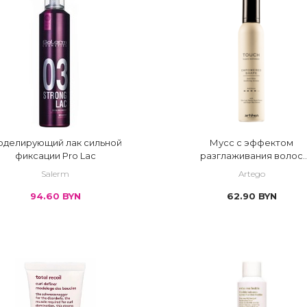
 тонкие
 крем
 зафиксиров
 лак
 короткие 
 мусс
 кудри/лок
 пена
 небрежная 
 помада
 объем по в
 спрей
 объем у ко
делирующий лак сильной
Мусс с эффектом
фиксации Pro Lac
разглаживания волос
 спрей-пудра
 разглажив
Empowered Shape
Salerm
Artego
альный стайлинг и защита волос.
 фиксация средняя 
 сияние
94.60
BYN
62.90
BYN
линга
 фиксация супер сильная 
 твоя фант
 шелковые 