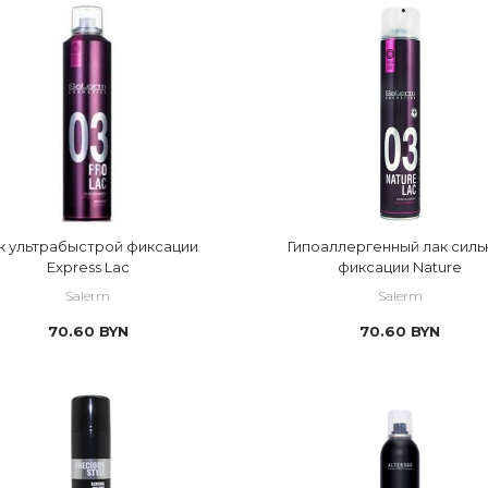
к ультрабыстрой фиксации
Гипоаллергенный лак силь
Express Lac
фиксации Nature
Salerm
Salerm
70.60
BYN
70.60
BYN