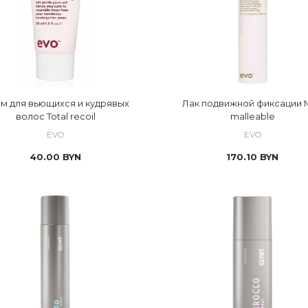
 Профессиональные средства для укладки волос			
ос
м для вьющихся и кудрявых
Лак подвижной фиксации M
волос Total recoil
malleable
EVO
EVO
40.00
BYN
170.10
BYN