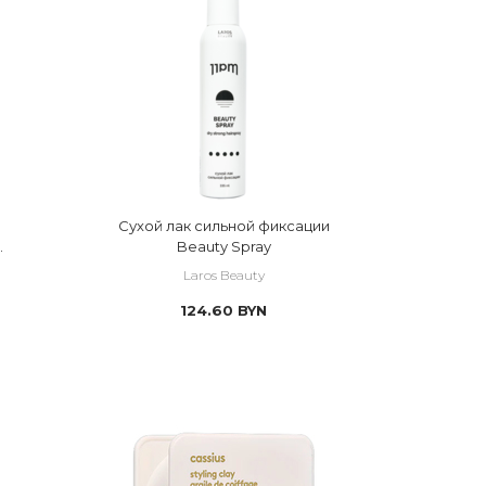
ать укладку/прическу
волосы
оны
укладка
сей длине
рней
Сухой лак сильной фиксации
Beauty Spray
ание
Laros Beauty
124.60
BYN
азия/моделирование
волосы