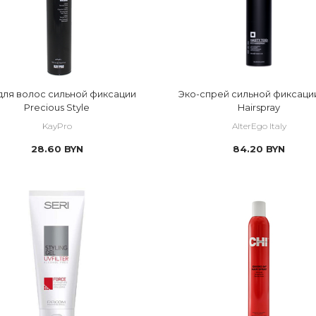
для волос сильной фиксации
Эко-спрей сильной фиксаци
Precious Style
Hairspray
KayPro
AlterEgo Italy
28.60
BYN
84.20
BYN