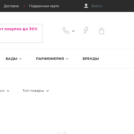
Доставка
Подарочная карта
Войти
от покупок до 30%
БАДЫ
ПАРФЮМЕРИЯ
БРЕНДЫ
ол
Топ товары
ита
 Всем
 Лидер продаж
 прядей
 Женщинам
 Новинка
ая укладка
 Скидка