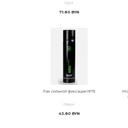
Glynt
71.80
BYN
Лак сильной фиксации №15
Мо
Dikson
43.80
BYN