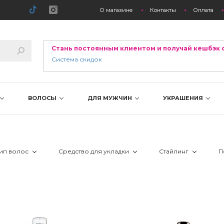
О магазине
Контакты
Оплата
Стань постоянным клиентом и получай кешбэк 
Система скидок
ВОЛОСЫ
ДЛЯ МУЖЧИН
УКРАШЕНИЯ
ип волос
Средство для укладки
Стайлинг
П
 все типы
 воск
 +термозащ
 вьющиеся/кудрявые
 гель
 выделение
 жесткие
 глина
 естественн