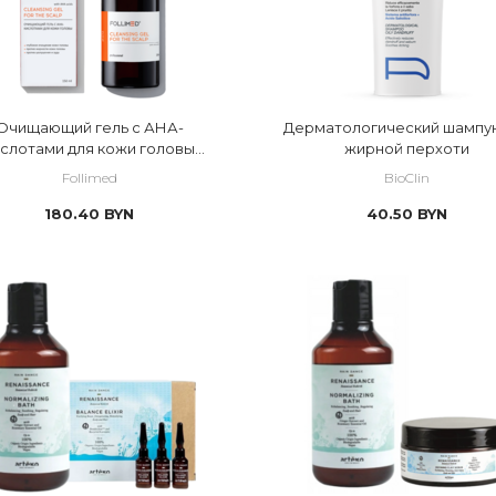
бокой очистки
ng
Очищающий гель с АНА-
Дерматологический шампун
ислотами для кожи головы
жирной перхоти
ansing gel with AHA acids for
Follimed
BioClin
the scalp
180.40
BYN
40.50
BYN