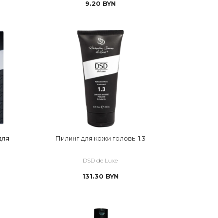
9.20
BYN
для
Пилинг для кожи головы 1.3
DSD de Luxe
131.30
BYN