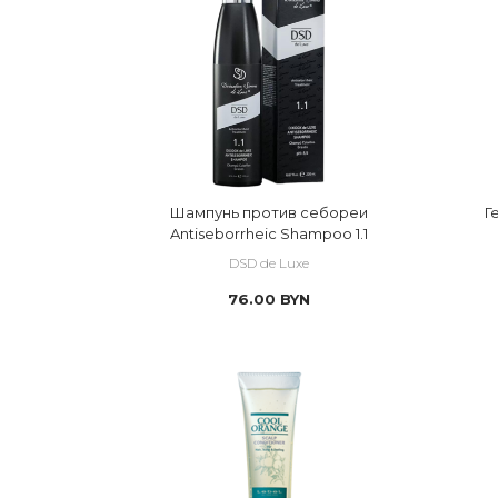
Шампунь против себореи
Г
Antiseborrheic Shampoo 1.1
DSD de Luxe
76.00
BYN