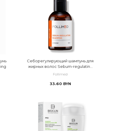
унь
Себорегулирующий шампунь для
ing
жирных волос Sebum-regulating
shampoo
Follimed
33.60
BYN