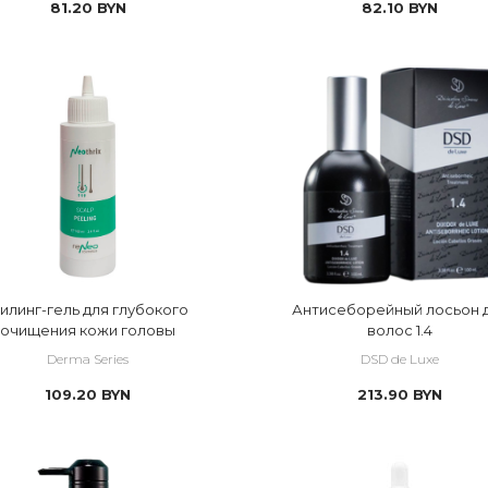
81.20
BYN
82.10
BYN
илинг-гель для глубокого
Антисеборейный лосьон 
очищения кожи головы
волос 1.4
Derma Series
DSD de Luxe
109.20
BYN
213.90
BYN