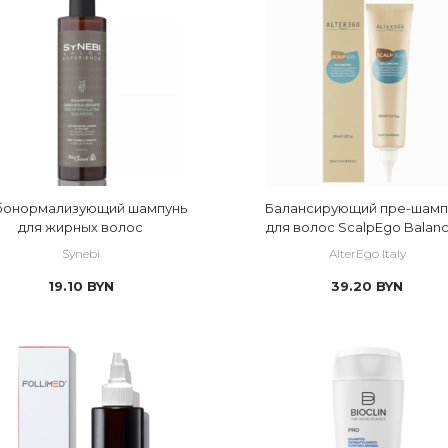
р
 сухая кожа головы
 себорея
 сухие
 тонкие
 чувствительная кожа головы
ающая
бонормализующий шампунь
Балансирующий пре-шамп
для жирных волос
для волос ScalpEgo Balanc
тив старения кожи из Южной Кореи (профессиональная косметика)
Synebi
AlterEgo Italy
19.10
BYN
39.20
BYN
ия
AL
нь