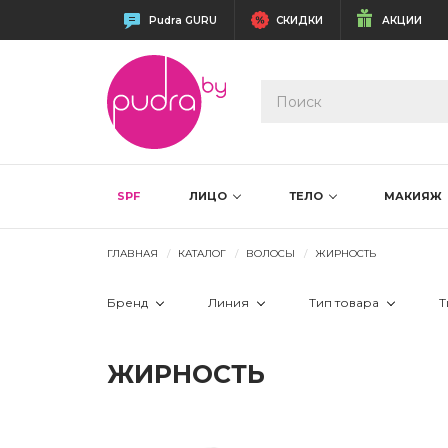
Pudra GURU
СКИДКИ
АКЦИИ
SPF
ЛИЦО
ТЕЛО
МАКИЯЖ
ГЛАВНАЯ
КАТАЛОГ
ВОЛОСЫ
ЖИРНОСТЬ
Бренд
Линия
Тип товара
Т
 AlterEgo Italy
 11PM
 ампулы
ЖИРНОСТЬ
 Artego
 3/6 THERAPY
 бальзам
 Aйсида
 Balancing
 гель