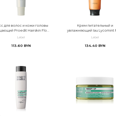
с для волос и кожи головы
Крем питательный и
ающий Proedit Hairskin Float
увлажняющий Iau Lycomint 
Cleansing
Suppli
Lebel
Lebel
113.60
BYN
134.40
BYN