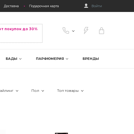
Доставка
Подарочная карта
Войти
от покупок до 30%
БАДЫ
ПАРФЮМЕРИЯ
БРЕНДЫ
тайлинг
Пол
Топ товары
 объем у корней
 Всем
 Лидер продаж
 Женщинам
 Новинка
 Мужчинам
 Скидка