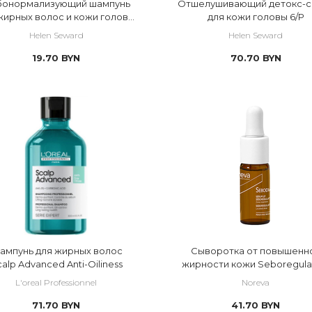
бонормализующий шампунь
Отшелушивающий детокс-с
жирных волос и кожи головы
для кожи головы 6/P
3/S
Helen Seward
Helen Seward
19.70
BYN
70.70
BYN
ампунь для жирных волос
Cыворотка от повышенн
alp Advanced Anti-Oiliness
жирности кожи Seboregula
Serum
L'oreal Professionnel
Noreva
71.70
BYN
41.70
BYN