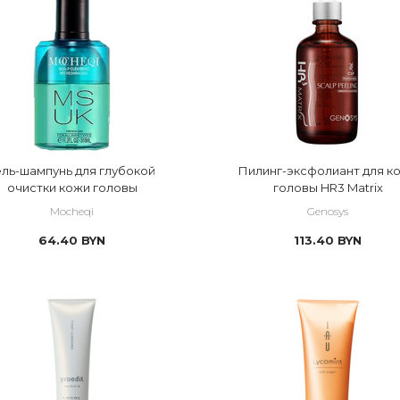
ель-шампунь для глубокой
Пилинг-эксфолиант для к
очистки кожи головы
головы HR3 Matrix
Mocheqi
Genosys
64.40
BYN
113.40
BYN