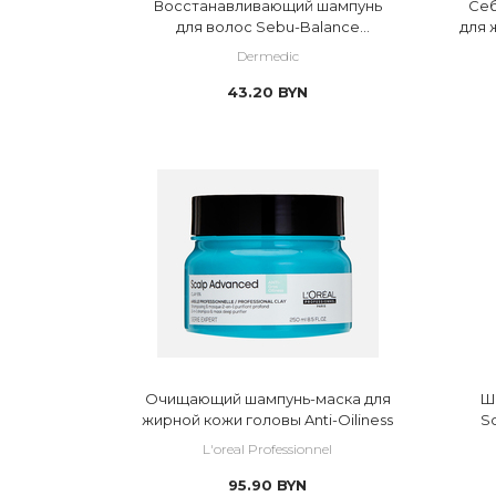
Восстанавливающий шампунь
Се
для волос Sebu-Balance
для 
shampoo
Dermedic
43.20
BYN
Очищающий шампунь-маска для
Ш
жирной кожи головы Anti-Oiliness
Sc
L'oreal Professionnel
95.90
BYN