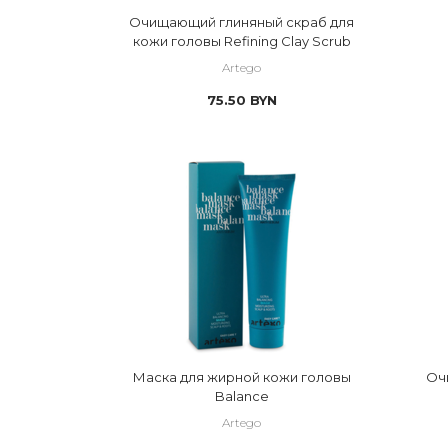
 Лосьоны
Очищающий глиняный скраб для
 Пилинги. Скрабы. Сыворотк
кожи головы Refining Clay Scrub
Artego
 Профессиона
75.50
BYN
 Уход для волос
 Уход за волосами
 Шампуни
 Шампуни
Маска для жирной кожи головы
Оч
Balance
Artego