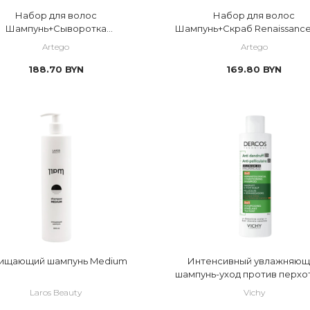
Набор для волос
Набор для волос
и для кожи головы
Шампунь+Сыворотка
Шампунь+Скраб Renaissance
Renaissance Rain Dance
Dance
Artego
Artego
льный уход			
188.70
BYN
169.80
BYN
ищающий шампунь Medium
Интенсивный увлажняющ
шампунь-уход против перхот
Laros Beauty
Vichy