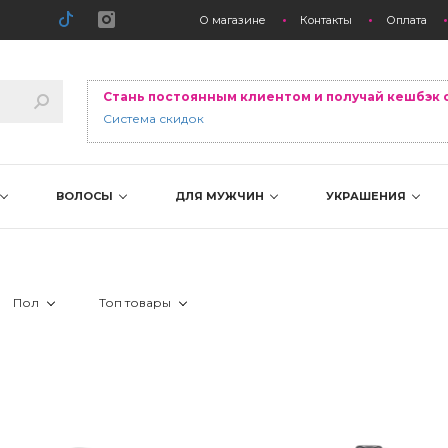
О магазине
Контакты
Оплата
Стань постоянным клиентом и получай кешбэк 
Система скидок
ВОЛОСЫ
ДЛЯ МУЖЧИН
УКРАШЕНИЯ
Пол
Топ товары
итья
 Мужчинам
 Лидер продаж
 Новинка
 Скидка