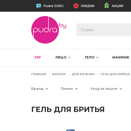
Pudra GURU
СКИДКИ
АКЦИИ
SPF
ЛИЦО
ТЕЛО
МАКИЯЖ
ГЛАВНАЯ
КАТАЛОГ
ДЛЯ МУЖЧИН
ГЕЛЬ ДЛЯ БРИТЬЯ
Бренд
Линия
Уход за лицом
 Avene
 Homme
 пенка для бр
ГЕЛЬ ДЛЯ БРИТЬЯ
 Barbertime
 Salerm Homme 
 Salerm
 Уход за кожей