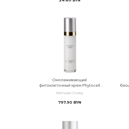
Омолаживающий
фитоклеточный крем Phytocell
биоц
Cream
Reduc
Methode Cholley
797.90
BYN