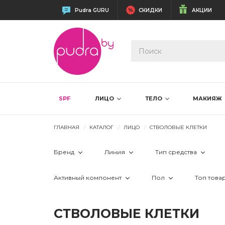
Pudra GURU
СКИДКИ
АКЦИИ
SPF
ЛИЦО
ТЕЛО
МАКИЯЖ
ГЛАВНАЯ
КАТАЛОГ
ЛИЦО
СТВОЛОВЫЕ КЛЕТКИ
Бренд
Линия
Тип средства
 Agestop
 CALCIUM + Q10
 ампулы
Активный компонент
Пол
Топ това
 Bielenda
 ETERNAL
 крем 24 часа
 аллантоин
 Женщинам
 
СТВОЛОВЫЕ КЛЕТКИ
 Bielenda Professional
 Hydro
 крем дневно
 алоэ вера
 