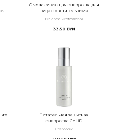
Омолаживающая сыворотка для
ны
лица с растительными
стволовыми клетками
Bielenda Professional
33.50
BYN
льте
Питательная защитная
сыворотка Cell ID
Cosmedix
347.20
BYN