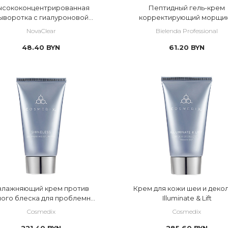
ысококонцентрированная
Пептидный гель-крем
ыворотка с гиалуроновой
корректирующий морщи
кислотой
вокруг глаз
NovaClear
Bielenda Professional
48.40
BYN
61.20
BYN
влажняющий крем против
Крем для кожи шеи и деко
ого блеска для проблемной
Illuminate & Lift
кожи Shineless
Cosmedix
Cosmedix
221.40
BYN
285.60
BYN