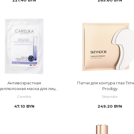
Aнтивозрастная
Патчи для контура глаз Tim
еллюлозная маска для лица
Prodigy
e the early signs of time anti-
Carelika
Skeyndor
ageing
47.10
BYN
249.20
BYN