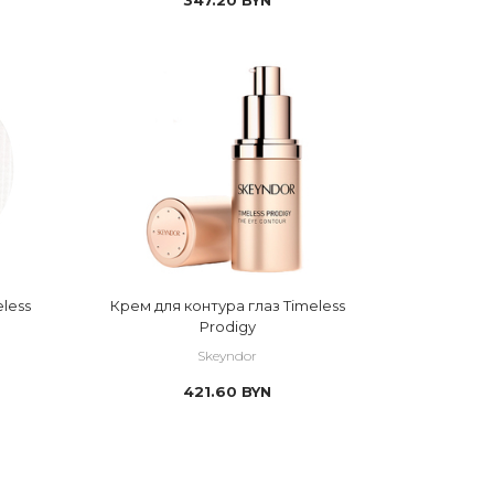
eless
Крем для контура глаз Timeless
Prodigy
Skeyndor
421.60
BYN