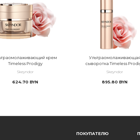
ьтраомолаживающий крем
Ультраомолаживающа
Timeless Prodigy
сыворотка Timeless Prodi
Skeyndor
Skeyndor
624.70
BYN
895.80
BYN
ПОКУПАТЕЛЮ