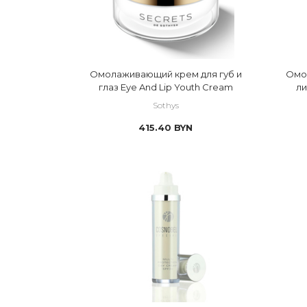
Омолаживающий крем для губ и
Омо
глаз Eye And Lip Youth Cream
ли
Sothys
415.40
BYN