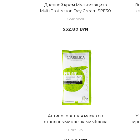
Дневной крем Мультизащита
В
Multi Protection Day Cream SPF30
с
Cosnobell
532.80
BYN
Антивозрастная маска со
У
стволовыми клетками яблока
жирн
Shaker peel off mask apple stem
Carelika
cells
24.60
BYN