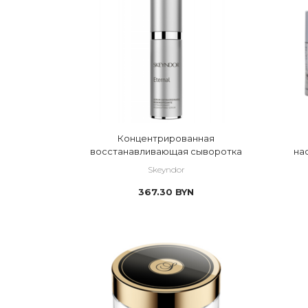
 ЦИТОАКТИВНЫЕ АМПУЛЫ
 пантенол
 Шейкерные маски
 пептиды
 полисахариды
 растительные масла
 растительные экстракты
Концентрированная
 сквалан
восстанавливающая сыворотка
на
 церамиды
Skeyndor
367.30
BYN