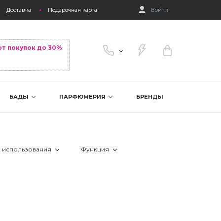
Доставка
Подарочная карта
Войти
от покупок до 30%
БАДЫ
ПАРФЮМЕРИЯ
БРЕНДЫ
 использования
Функция
 24 часа
 акне
 день
 восстановление гидро-липидного 
 ночь
 глубокие морщины