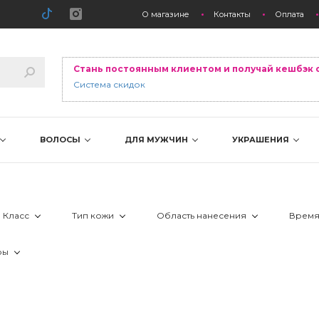
О магазине
Контакты
Оплата
Стань постоянным клиентом и получай кешбэк 
Система скидок
ВОЛОСЫ
ДЛЯ МУЖЧИН
УКРАШЕНИЯ
Класс
Тип кожи
Область нанесения
Время
 Аптека
 все типы
 вокруг глаз
ры
 Люкс и премиум
 жирная
 губы
Лидер продаж
й
 Салон
 комбинированная
 декольте
Новинка