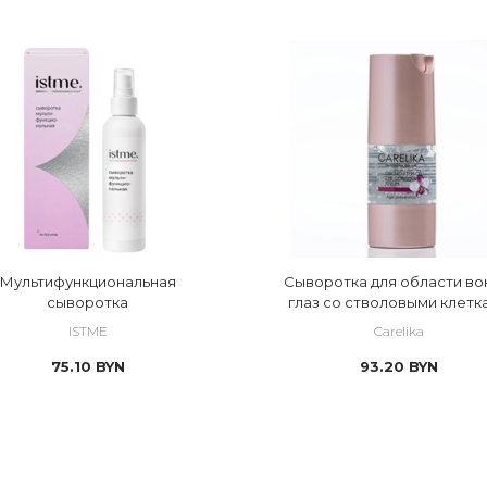
 нормальная
 лицо
Скидка
я
 обезвоженная
 локально
ая
 проблемная
 сухая
ПРОРЫВНЫЕ ФОРМУЛЫ | ПОТРЯСАЮЩИЕ РЕЗУЛЬТАТЫ
 уставшая кожа
кани
 чувствительная
othys
Мультифункциональная
Сыворотка для области во
кольте
сыворотка
глаз со стволовыми клетк
орхидеи
ISTME
Carelika
75.10
BYN
93.20
BYN