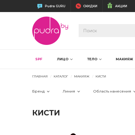
Pudra GURU
СКИДКИ
АКЦИИ
SPF
ЛИЦО
ТЕЛО
МАКИЯЖ
ГЛАВНАЯ
КАТАЛОГ
МАКИЯЖ
КИСТИ
Бренд
Линия
Область нанесения
 Sothys
 Декоративная косметика Sot
 брови
КИСТИ
 лицо