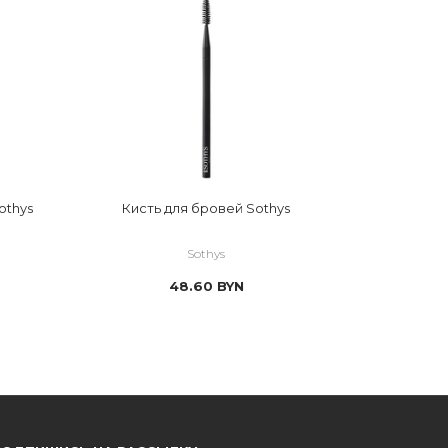
othys
Кисть для бровей Sothys
Sothys
48.60
BYN