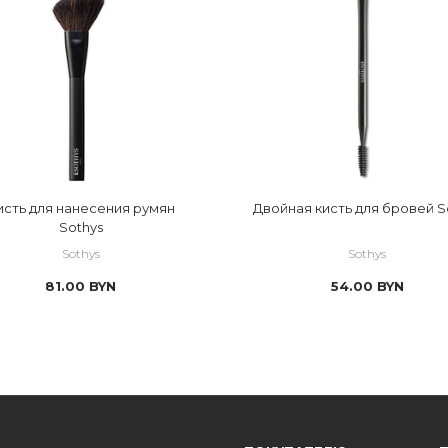
исть для нанесения румян
Двойная кисть для бровей S
Sothys
Sothys
Sothys
81.00
BYN
54.00
BYN