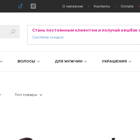
О магазине
Контакты
Оплата
Стань постоянным клиентом и получай кешбэк 
Система скидок
ВОЛОСЫ
ДЛЯ МУЖЧИН
УКРАШЕНИЯ
Топ товары
hys
 Лидер продаж
 Новинка
 Скидка