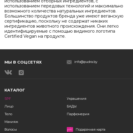
использованием отборных ингредиентов, с
использованием передовых технологий и максимально
возможного количества натуральных ингредиентов.
Большинство продуктов бренда уже имеют веганскую
сертификацию, поскольку не содержат никаких
ингредиентов животного происхождения. Они легко
идентифицируемые с помощью видимого логотипа
Certified Vegan на продукте.
МЫ В СОЦСЕТЯХ
info@pudra.by
КАТАЛОГ
SPF
Украшения
Лицо
БАДЫ
Тело
Парфюмерия
Макияж
Волосы
Подарочная карта