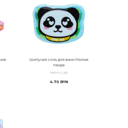
кие
Шипучая соль для ванн Милая
панда
Katrin Lab
4.70
BYN