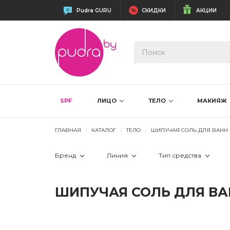
Pudra GURU
СКИДКИ
АКЦИИ
SPF
ЛИЦО
ТЕЛО
МАКИЯЖ
ГЛАВНАЯ
КАТАЛОГ
ТЕЛО
ШИПУЧАЯ СОЛЬ ДЛЯ ВАНН
Бренд
Линия
Тип средства
 Katrin Lab
 Бурлящая соль для ванн
 бурлящий ш
ШИПУЧАЯ СОЛЬ ДЛЯ В
 Для детей