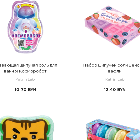
авающая шипучая соль для
Набор шипучей соли Венс
ванн Я Косморобот
вафли
Katrin Lab
Katrin Lab
10.70
BYN
12.40
BYN