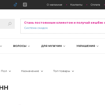
О магазине
Контакты
Оплата
Стань постоянным клиентом и получай кешбэк 
Система скидок
ВОЛОСЫ
ДЛЯ МУЖЧИН
УКРАШЕНИЯ
Пол
Назначение
Топ товары
арик
 Всем
 для душа и ванны
 Лидер продаж
АНН
 Детям
 Новинка
 Скидка