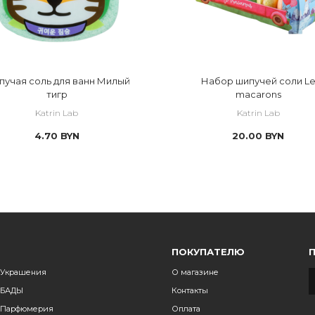
учая соль для ванн Милый
Набор шипучей соли L
тигр
macarons
Katrin Lab
Katrin Lab
4.70
BYN
20.00
BYN
ПОКУПАТЕЛЮ
Украшения
О магазине
БАДЫ
Контакты
Парфюмерия
Оплата