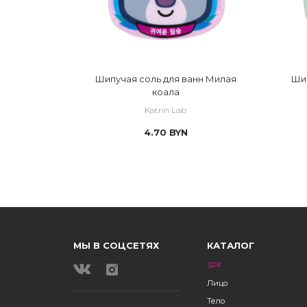
Шипучая соль для ванн Милая
Шип
коала
Katrin Lab
4.70
BYN
МЫ В СОЦСЕТЯХ
КАТАЛОГ
SPF
Лицо
Тело