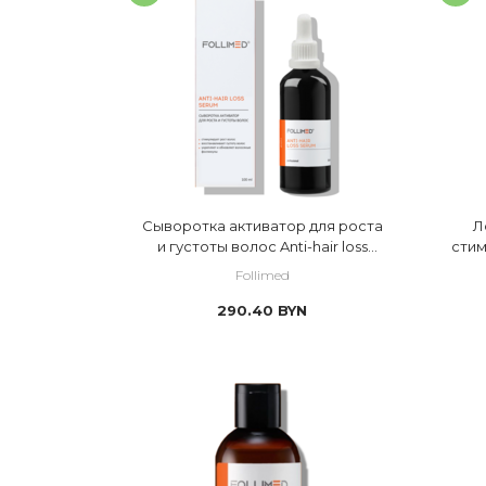
 шампунь
 повреж
 сухая к
 сухие
 чувстви
Сыворотка активатор для роста
Л
и густоты волос Anti-hair loss
стим
serum
Follimed
290.40
BYN