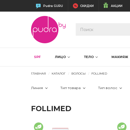
Pudra GURU
СКИДКИ
АКЦИИ
SPF
ЛИЦО
ТЕЛО
МАКИЯЖ
ГЛАВНАЯ
КАТАЛОГ
ВОЛОСЫ
FOLLIMED
Линия
Тип товара
Тип волос
 Лосьоны
 гель
 все типы
FOLLIMED
 Уход
 лосьон
 жирные
 Шампуни
 маска
 окраше