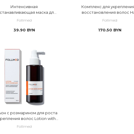
Интенсивная
Комплекс для укрепления
станавливающая маска для
восстановления волос Ha
ос и кожи головы Intensive
complex
Follimed
Follimed
repair mask
39.90
BYN
170.50
BYN
он с розмарином для роста
крепления волос Lotion with
rosemary for hair growth
Follimed