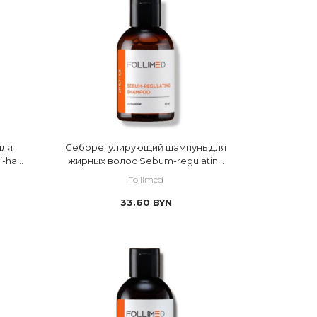
для
Себорегулирующий шампунь для
-hair
жирных волос Sebum-regulating
shampoo
Follimed
33.60
BYN