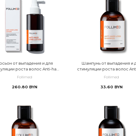
денные
 перхоть
ожа головы
 себорея
тельная кожа головы
осьон от выпадения и для
Шампунь от выпадения и 
уляции роста волос Anti-hair
стимуляции роста волос Anti
loss lotion
loss shampoo
Follimed
Follimed
260.80
BYN
33.60
BYN