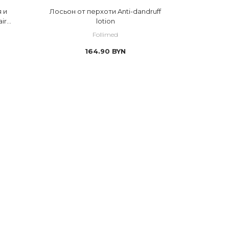
 и
Лосьон от перхоти Anti-dandruff
ir
lotion
Follimed
164.90
BYN