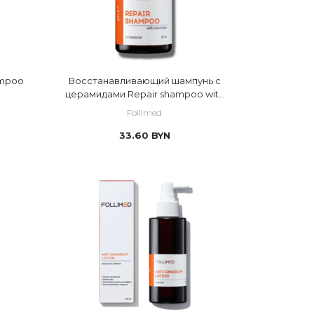
ampoo
Восстанавливающий шампунь с
церамидами Repair shampoo with
ceramides
Follimed
33.60
BYN