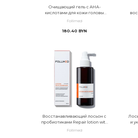
Очищающий гель с АНА-
кислотами для кожи головы
вос
Cleansing gel with AHA acids for
вол
Follimed
the scalp
180.40
BYN
Восстанавливающий лосьон с
Лось
пробиотиками Repair lotion with
и у
probiotics
Follimed