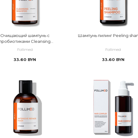
Очищающий шампунь с
Шампунь пилинг Peeling sh
пробиотиками Cleansing
shampoo with probiotics
Follimed
Follimed
33.60
BYN
33.60
BYN