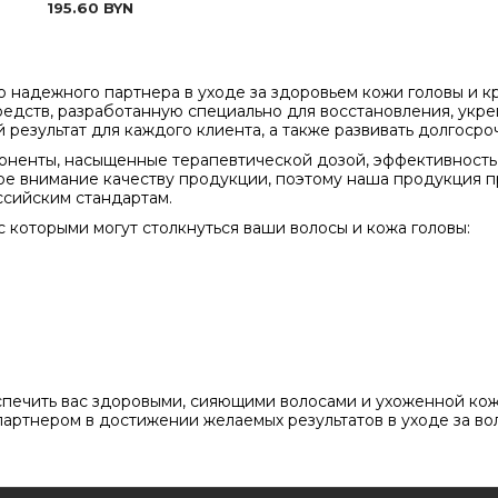
195.60
BYN
о надежного партнера в уходе за здоровьем кожи головы и к
дств, разработанную специально для восстановления, укре
 результат для каждого клиента, а также развивать долгос
оненты, насыщенные терапевтической дозой, эффективность
е внимание качеству продукции, поэтому наша продукция п
ссийским стандартам.
которыми могут столкнуться ваши волосы и кожа головы:
спечить вас здоровыми, сияющими волосами и ухоженной кож
артнером в достижении желаемых результатов в уходе за во