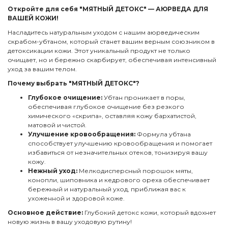
Откройте для себя "МЯТНЫЙ ДЕТОКС" — АЮРВЕДА ДЛЯ
ВАШЕЙ КОЖИ!
Насладитесь натуральным уходом с нашим аюрведическим
скрабом-убтаном, который станет вашим верным союзником в
детоксикации кожи. Этот уникальный продукт не только
очищает, но и бережно скарбирует, обеспечивая интенсивный
уход за вашим телом.
Почему выбрать "МЯТНЫЙ ДЕТОКС"?
Глубокое очищение:
Убтан проникает в поры,
обеспечивая глубокое очищение без резкого
химического «скрипа», оставляя кожу бархатистой,
матовой и чистой.
Улучшение кровообращения:
Формула убтана
способствует улучшению кровообращения и помогает
избавиться от незначительных отеков, тонизируя вашу
кожу.
Нежный уход:
Мелкодисперсный порошок мяты,
конопли, шиповника и кедрового ореха обеспечивает
бережный и натуральный уход, приближая вас к
ухоженной и здоровой коже.
Основное действие:
Глубокий детокс кожи, который вдохнет
новую жизнь в вашу уходовую рутину!