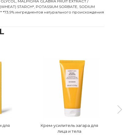
 GLYCOL, MALPIGHIA GLABRA FRUIT EXTRACT /
 (WHEAT) STARCH*, POTASSIUM SORBATE, SODIUM
* *73,9% ингредиентов натурального происхождения
L
м для
Крем-усилитель загара для
Сол
лица и тела
с