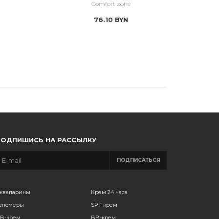
Comfort zone
76.10
BYN
ПОДПИШИСЬ НА РАССЫЛКУ
ПОДПИСАТЬСЯ
квапарины
Крем 24 часа
еломеры
SPF крем
B-крем
BB-крем