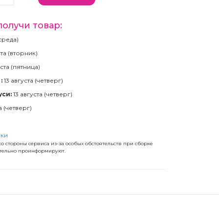
получи товар:
(среда)
ста (вторник)
ста (пятница)
:
13 августа (четверг)
уси:
13 августа (четверг)
а (четверг)
)
вки
о стороны сервиса из-за особых обстоятельств при сборке
ательно проинформируют.