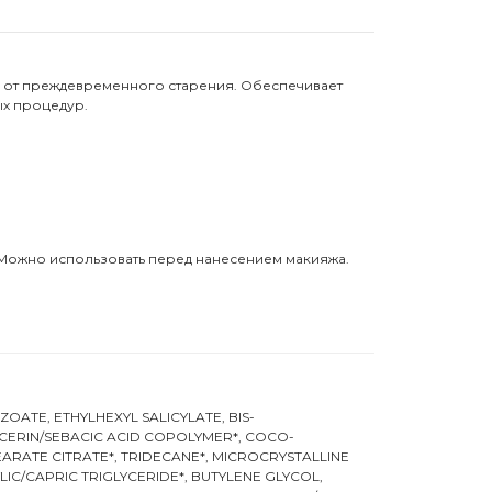
й от преждевременного старения. Обеспечивает
ых процедур.
. Можно использовать перед нанесением макияжа.
ATE, ETHYLHEXYL SALICYLATE, BIS-
YCERIN/SEBACIC ACID COPOLYMER*, COCO-
ARATE CITRATE*, TRIDECANE*, MICROCRYSTALLINE
IC/CAPRIC TRIGLYCERIDE*, BUTYLENE GLYCOL,