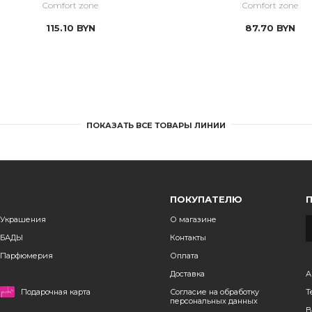
Comfort zone
Comfort zone
115.10
BYN
87.70
BYN
ПОКАЗАТЬ ВСЕ ТОВАРЫ ЛИНИИ
ПОКУПАТЕЛЮ
Украшения
О магазине
БАДЫ
Контакты
Парфюмерия
Оплата
Доставка
А
Подарочная карта
Согласие на обработку
Т
персональных данных
B