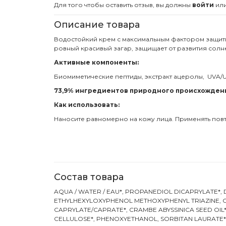
Для того чтобы оставить отзыв, вы должны
войти
ил
Описание товара
Водостойкий крем с максимальным фактором защиты
ровный красивый загар, защищает от развития солн
Активные компоненты:
Биомиметические пептиды, экстракт ацеролы, UVA/
73,9% ингредиентов природного происхожден
Как использовать:
Наносите равномерно на кожу лица. Применять пов
Состав товара
AQUA / WATER / EAU*, PROPANEDIOL DICAPRYLATE*,
ETHYLHEXYLOXYPHENOL METHOXYPHENYL TRIAZINE, C
CAPRYLATE/CAPRATE*, CRAMBE ABYSSINICA SEED OIL*
CELLULOSE*, PHENOXYETHANOL, SORBITAN LAURATE*, 