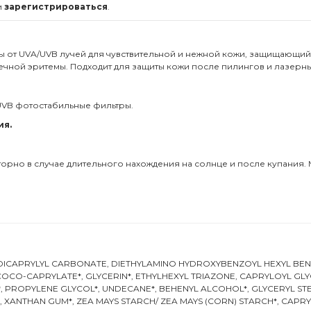
и
зарегистрироваться
.
 от UVA/UVB лучей для чувствительной и нежной кожи, защищающи
ечной эритемы. Подходит для защиты кожи после пилингов и лазерн
UVB фотостабильные фильтры.
ия.
торно в случае длительного нахождения на солнце и после купания
 DICAPRYLYL CARBONATE, DIETHYLAMINO HYDROXYBENZOYL HEXYL BENZO
OCO-CAPRYLATE*, GLYCERIN*, ETHYLHEXYL TRIAZONE, CAPRYLOYL GL
, PROPYLENE GLYCOL*, UNDECANE*, BEHENYL ALCOHOL*, GLYCERYL STE
XANTHAN GUM*, ZEA MAYS STARCH/ ZEA MAYS (CORN) STARCH*, CAPRYL