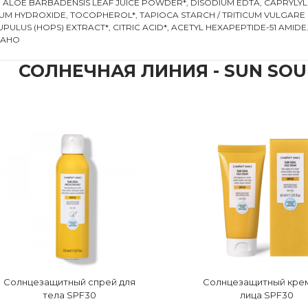
, ALOE BARBADENSIS LEAF JUICE POWDER*, DISODIUM EDTA, CAPRYLYL
IUM HYDROXIDE, TOCOPHEROL*, TAPIOCA STARCH / TRITICUM VULGARE
LUS (HOPS) EXTRACT*, CITRIC ACID*, ACETYL HEXAPEPTIDE-51 AMIDE.
ВАНО
СОЛНЕЧНАЯ ЛИНИЯ - SUN SOU
Солнцезащитный спрей для
Солнцезащитный кре
тела SPF30
лица SPF30