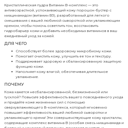
Кристаллическая пудра Витамин B-комплекс — это
антивозрастной, успокаивающий кожу порошок-бустер с
ниацинамидом (витамин B3), разработанный для легкого
смешивания с вашей любимой сывороткой или увлажняющим
кремом, чтобы помочь осветлить тон, восстановить
гидробарьер кожи и добавить необходимых витаминов в ваш
ежедневный уход за кожей.
ДЛЯ ЧЕГО
Способствует более здоровому микробиому кожи.
Помогает очистить кожу, улучшить ее тон и текстуру.
Поддерживает здоровую и сбалансированную защитную
функцию кожи.
Наполняет кожу влагой, обеспечивая длительное
увлажнение.
ПОЧЕМУ
Кожа кажется несбалансированной, безжизненной или
тусклой? Повысьте эффективность вашего повседневного ухода
и придайте коже жизненных сил с помощью
сверхувлажняющего В-комплекса, который мгновенно
повышает эффективность вашей любимой сыворотки и
увлажняющего крема! Эти совершенствующие кожу кристаллы,
содержащие комплекс витамина B (особая смесь ниацинамида и
биотина) и кокосовый порошок, помогают очистить и