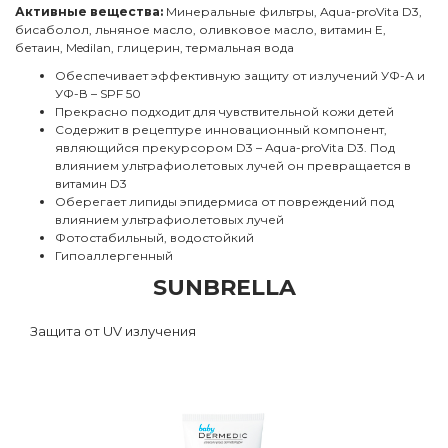
Активные вещества:
Минеральные фильтры, Aqua-proVita D3,
бисаболол, льняное масло, оливковое масло, витамин E,
бетаин, Medilan, глицерин, термальная вода
Обеспечивает эффективную защиту от излучений УФ-А и
УФ-В – SPF 50
Прекрасно подходит для чувствительной кожи детей
Содержит в рецептуре инновационный компонент,
являющийся прекурсором D3 – Aqua-proVita D3. Под
влиянием ультрафиолетовых лучей он превращается в
витамин D3
Оберегает липиды эпидермиса от повреждений под
влиянием ультрафиолетовых лучей
Фотостабильный, водостойкий
Гипоаллергенный
SUNBRELLA
Защита от UV излучения