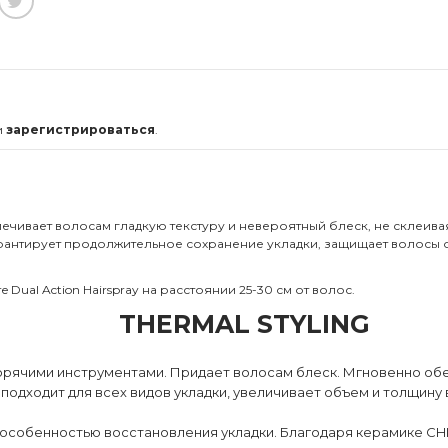
и
зарегистрироваться
.
чивает волосам гладкую текстуру и невероятный блеск, не склеива
рантирует продолжительное сохранение укладки, защищает волосы от
 Dual Action Hairspray на расстоянии 25-30 см от волос.
THERMAL STYLING
 горячими инструментами. Придает волосам блеск. Мгновенно об
 подходит для всех видов укладки, увеличивает объем и толщину 
 особенностью восстановления укладки. Благодаря керамике CHI4