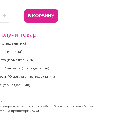
В КОРЗИНУ
получи товар:
(понедельник)
та (пятница)
уста (понедельник)
:
10 августа (понедельник)
уси:
10 августа (понедельник)
та (понедельник)
вки
о стороны сервиса из-за особых обстоятельств при сборке
ательно проинформируют.