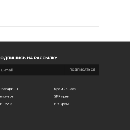
ПОДПИШИСЬ НА РАССЫЛКУ
ПОДПИСАТЬСЯ
квапарины
Крем 24 часа
еломеры
SPF крем
B-крем
BB-крем