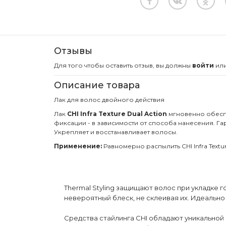
Отзывы
Для того чтобы оставить отзыв, вы должны
войти
ил
Описание товара
Лак для волос двойного действия
Лак
CHI Infra Texture Dual Action
мгновенно обеспе
фиксации - в зависимости от способа нанесения. Га
Укрепляет и восстанавливает волосы.
Применение:
Равномерно распылить CHI Infra Texture
Thermal Styling защищают волос при укладке
невероятный блеск, не склеивая их. Идеально
Средства стайлинга CHI обладают уникальной