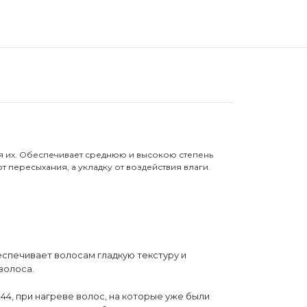
я их. Обеспечивает среднюю и высокою степень
 пересыхания, а укладку от воздействия влаги.
еспечивает волосам гладкую текстуру и
волоса.
4, при нагреве волос, на которые уже были