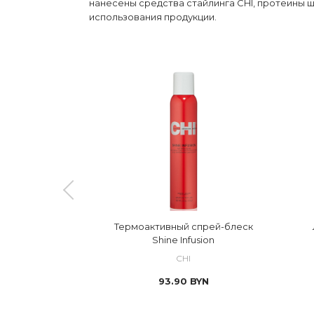
нанесены средства стайлинга CHI, протеины ш
использования продукции.
ии Enviro 54
Термоактивный спрей-блеск
d
Shine Infusion
CHI
YN
93.90
BYN