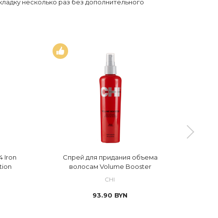
кладку несколько раз без дополнительного
 Iron
Спрей для придания объема
Выпр
tion
волосам Volume Booster
CHI
93.90
BYN