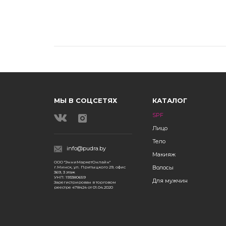
МЫ В СОЦСЕТЯХ
КАТАЛОГ
SPF
Лицо
Тело
info@pudra.by
Макияж
ООО "ЭнниМаркетОнлайн"
Волосы
г.Минск, ул. Притыцкого 29, офис
369, 3 этаж
УНП: 193380659
Для мужчин
Зарегистрирован в торговом
реестре 478424 от 01.04.2020