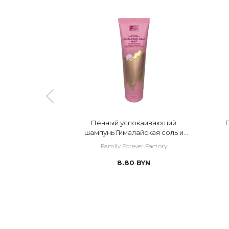
расильная
Пенный успокаивающий
адки волос
шампунь Гималайская соль и
мята
Factory
Family Forever Factory
N
8.80
BYN