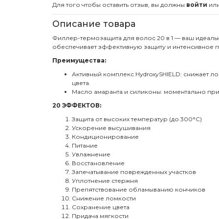
Для того чтобы оставить отзыв, вы должны
войти
ил
Описание товара
Филлер-термозащита для волос 20 в 1
— ваш идеальн
обеспечивает эффективную защиту и интенсивное п
Преимущества:
Активный комплекс HydroxySHIELD
: снижает л
цвета.
Масло амаранта и силиконы
: моментально при
20 ЭФФЕК
ТОВ
:
Защита от высоких температур (до 300°C)
Ускорение высушивания
Кондиционирование
Питание
Увлажнение
Восстановление
Запечатывание поврежденных участков
Уплотнение стержня
Препятствование обламыванию кончиков
Снижение ломкости
Сохранение цвета
Придача мягкости