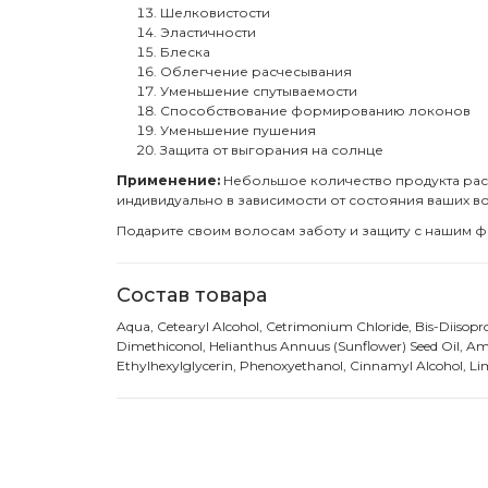
Шелковистости
Эластичности
Блеска
Облегчение расчесывания
Уменьшение спутываемости
Способствование формированию локонов
Уменьшение пушения
Защита от выгорания на солнце
Применение
:
Небольшое количество продукта расп
индивидуально в зависимости от состояния ваших в
Подарите своим волосам заботу и защиту с нашим ф
Состав товара
Aqua, Cetearyl Alcohol, Cetrimonium Chloride, Bis-Diisop
Dimethiconol, Helianthus Annuus (Sunflower) Seed Oil, Ama
Ethylhexylglycerin, Phenoxyethanol, Cinnamyl Alcohol, Li