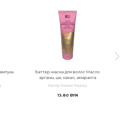
ампунь
Баттер-маска для волос Масло
Бал
арганы, ши, какао, амаранта
y
Family Forever Factory
13.80
BYN