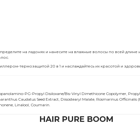
ределите на ладонях и нанесите на влажные волосы по всей длине 
олос.
иллером-термозащитой 20 в 1 и наслаждайтесь их красотой и здоров
ropanolamino-PG-Propyl Disiloxane/Bis-Vinyl Dimethicone Copolymer, Propyl
ranthus Caudatus Seed Extract, Diisostearyl Malate, Rosmarinus Officinalis (R
monene, Linalool, Coumarin.
HAIR PURE BOOM