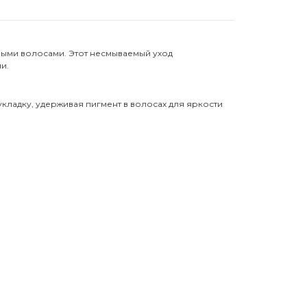
ными волосами. Этот несмываемый уход
и.
кладку, удерживая пигмент в волосах для яркости