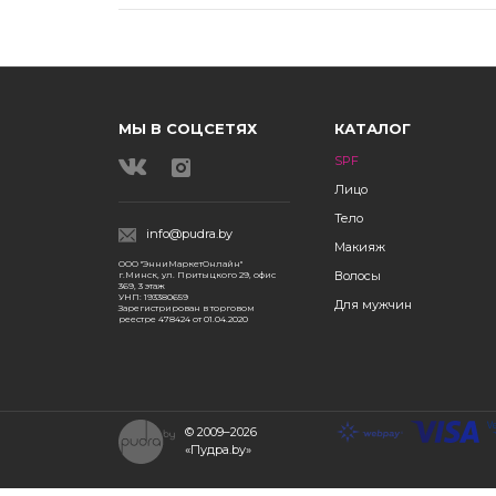
МЫ В СОЦСЕТЯХ
КАТАЛОГ
SPF
Лицо
Тело
info@pudra.by
Макияж
ООО "ЭнниМаркетОнлайн"
Волосы
г.Минск, ул. Притыцкого 29, офис
369, 3 этаж
УНП: 193380659
Для мужчин
Зарегистрирован в торговом
реестре 478424 от 01.04.2020
© 2009–2026
«Пудра.by»