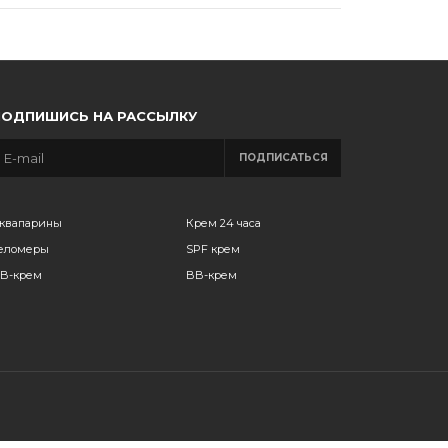
ПОДПИШИСЬ НА РАССЫЛКУ
ПОДПИСАТЬСЯ
квапарины
Крем 24 часа
еломеры
SPF крем
B-крем
BB-крем