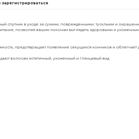
и
зарегистрироваться
.
ый спутник в уходе за сухими, поврежденными, тусклыми и окрашен
итание, позволяя вашим локонам выглядеть здоровыми и ухоженным
омкость, предотвращает появление секущихся кончиков и облегчает у
дают волосам эстетичный, ухоженный и глянцевый вид.