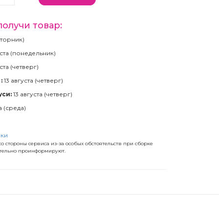
получи товар:
(вторник)
ста (понедельник)
ста (четверг)
:
13 августа (четверг)
уси:
13 августа (четверг)
а (среда)
)
вки
о стороны сервиса из-за особых обстоятельств при сборке
ательно проинформируют.