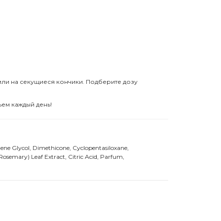
или на секущиеся кончики. Подберите дозу
ьем каждый день!
ene Glycol, Dimethicone, Cyclopentasiloxane,
osemary) Leaf Extract, Citric Acid, Parfum,