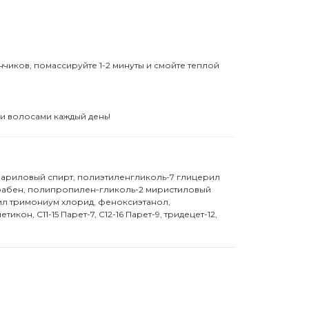
чиков, помассируйте 1-2 минуты и смойте теплой
ми волосами каждый день!
теариловый спирт, полиэтиленгликоль-7 глицерил
парабен, полипропилен-гликоль-2 миристиловый
ил тримониум хлорид, феноксиэтанол,
н, С11-15 Парет-7, С12-16 Парет-9, тридецет-12,