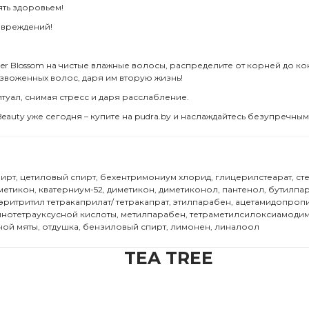
ять здоровьем!
овреждений!
 Blossom на чистые влажные волосы, распределите от корней до кон
езвоженных волос, даря им вторую жизнь!
туал, снимая стресс и даря расслабление.
eauty уже сегодня – купите на pudra.by и наслаждайтесь безупречны
ирт, цетиловый спирт, бехентримониум хлорид, глицерилстеарат, с
иметикон, кватерниум-52, диметикон, диметиконол, пантенол, бутил
ритритил тетракаприлат/ тетракапрат, этилпарабен, ацетамидопроп
тетрауксусной кислоты, метилпарабен, тетраметилсилоксиамодиметико
ной мяты, отдушка, бензиловый спирт, лимонен, линалоол
TEA TREE