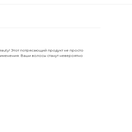
eauty! Этот потрясающий продукт не просто
рименения. Ваши волосы станут невероятно