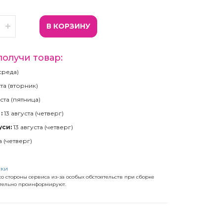
В КОРЗИНУ
получи товар:
(среда)
ста (вторник)
ста (пятница)
:
13 августа (четверг)
уси:
13 августа (четверг)
а (четверг)
)
вки
о стороны сервиса из-за особых обстоятельств при сборке
ательно проинформируют.