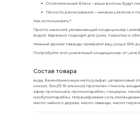
Ослепительный блеск – ваши волосы будут си
Легкость расчесывания – никаких узелков и п
Как использовать?
Просто нанесите увлажняющий кондиционер Lavender
водой. Идеально подходит для сухих, пористых и об
Нежный аромат лаванды превратит ваш уход в SPA-ри
Попробуйте этот уникальный кондиционер от Laros B
Состав товара
вода, бехентримониум метосульфат, цетариловый сп
кокоат, бис(13-15-алкокси) пропилен-гликоль-амод
эфир пропионата, пропилпарабен, глицерин, пентаэ
изобутилпарабен, тетранатриевая соль этилендиамино
масло чайного дерева, масло лаванды, масло переч