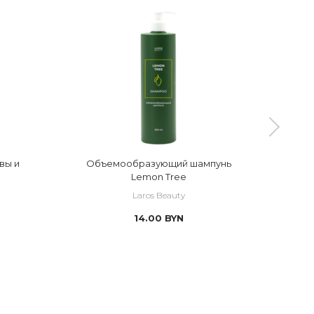
вы и
Объемообразующий шампунь
Lemon Tree
ко
Laros Beauty
14.00
BYN