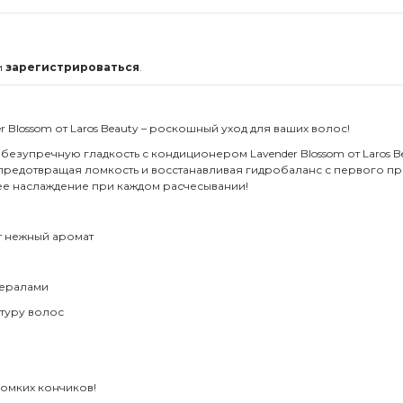
и
зарегистрироваться
.
lossom от Laros Beauty – роскошный уход для ваших волос!
езупречную гладкость с кондиционером Lavender Blossom от Laros B
 предотвращая ломкость и восстанавливая гидробаланс с первого п
ее наслаждение при каждом расчесывании!
т нежный аромат
нералами
ктуру волос
ломких кончиков!