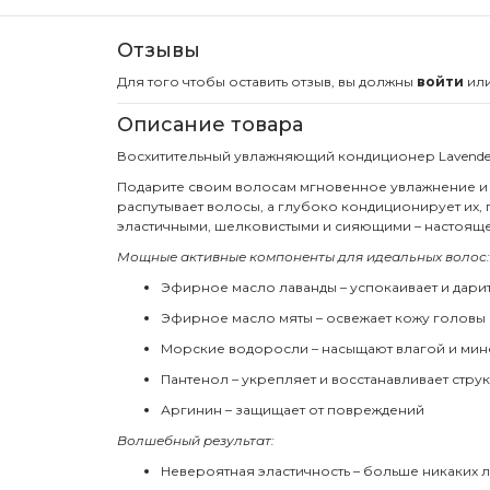
Отзывы
Для того чтобы оставить отзыв, вы должны
войти
ил
Описание товара
Восхитительный увлажняющий кондиционер Lavender B
Подарите своим волосам мгновенное увлажнение и б
распутывает волосы, а глубоко кондиционирует их,
эластичными, шелковистыми и сияющими – настоящ
Мощные активные компоненты для идеальных волос:
Эфирное масло лаванды – успокаивает и дари
Эфирное масло мяты – освежает кожу головы
Морские водоросли – насыщают влагой и ми
Пантенол – укрепляет и восстанавливает стру
Аргинин – защищает от повреждений
Волшебный результат:
Невероятная эластичность – больше никаких 