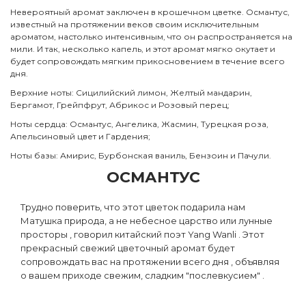
Невероятный аромат заключен в крошечном цветке. Османтус,
известный на протяжении веков своим исключительным
ароматом, настолько интенсивным, что он распространяется на
мили. И так, несколько капель, и этот аромат мягко окутает и
будет сопровождать мягким прикосновением в течение всего
дня.
Верхние ноты: Сицилийский лимон, Желтый мандарин,
Бергамот, Грейпфрут, Абрикос и Розовый перец;
Ноты сердца: Османтус, Ангелика, Жасмин, Турецкая роза,
Апельсиновый цвет и Гардения;
Ноты базы: Амирис, Бурбонская ваниль, Бензоин и Пачули.
ОСМАНТУС
Трудно поверить, что этот цветок подарила нам
Матушка природа, а не небесное царство или лунные
просторы , говорил китайский поэт Yang Wanli . Этот
прекрасный свежий цветочный аромат будет
сопровождать вас на протяжении всего дня , объявляя
о вашем приходе свежим, сладким "послевкусием" .