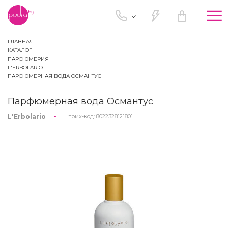
Tog
nav
ГЛАВНАЯ
КАТАЛОГ
ПАРФЮМЕРИЯ
L'ERBOLARIO
ПАРФЮМЕРНАЯ ВОДА ОСМАНТУС
Парфюмерная вода Османтус
L'Erbolario
Штрих-код:
8022328121801