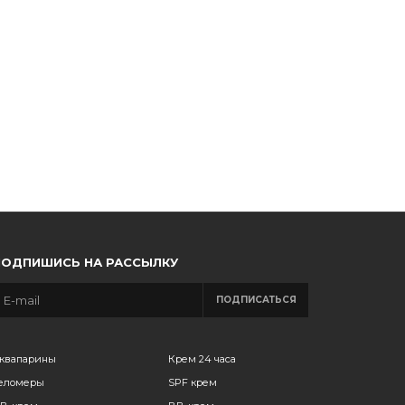
ПОДПИШИСЬ НА РАССЫЛКУ
ПОДПИСАТЬСЯ
квапарины
Крем 24 часа
еломеры
SPF крем