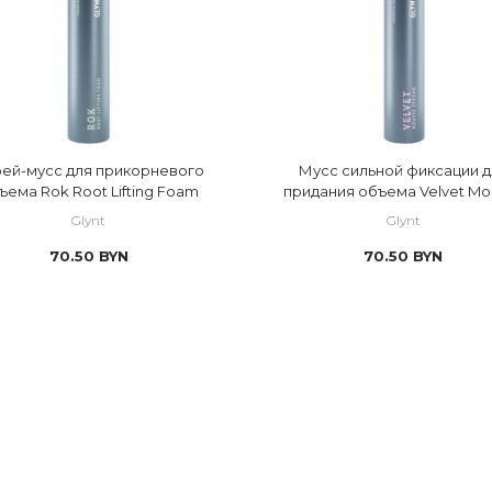
ей-мусс для прикорневого
Мусс сильной фиксации д
ъема Rok Root Lifting Foam
придания объема Velvet Mo
Strong
Glynt
Glynt
70.50
BYN
70.50
BYN