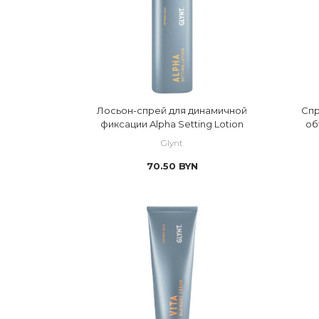
Лосьон-спрей для динамичной
Спр
фиксации Alpha Setting Lotion
об
Glynt
70.50
BYN