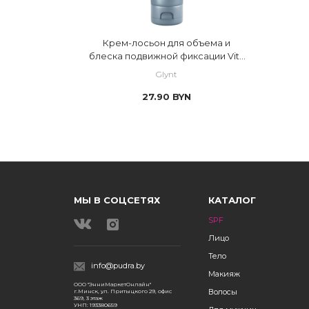
Крем-лосьон для объема и
блеска подвижной фиксации Vita
Blowdry Cream
Glynt
27.90
BYN
МЫ В СОЦСЕТЯХ
КАТАЛОГ
SPF
Лицо
Тело
info@pudra.by
Макияж
ООО "ЭнниМаркетОнлайн"
Волосы
г.Минск, ул. Притыцкого 29, офис
369, 3 этаж
УНП: 193380659