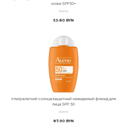
кожи SPF50+
Avene
53.80
BYN
Ультралегкий солнцезащитный невидимый флюид для
лица SPF 50
Avene
87.90
BYN