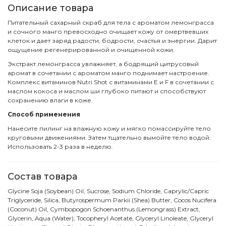
Описание товара
Питательный сахарный скраб для тела с ароматом лемонграсса
и сочного манго превосходно очищает кожу от омертвевших
клеток и дает заряд радости, бодрости, счастья и энергии. Дарит
ощущение регенерированной и очищенной кожи.
Экстракт лемонграсса увлажняет, а бодрящий цитрусовый
аромат в сочетании с ароматом манго поднимает настроение.
Комплекс витаминов Nutri Shot с витаминами E и F в сочетании с
маслом кокоса и маслом ши глубоко питают и способствуют
сохранению влаги в коже.
Способ применения
Нанесите пилинг на влажную кожу и мягко помассируйте тело
круговыми движениями. Затем тщательно вымойте тело водой.
Использовать 2-3 раза в неделю.
Состав товара
Glycine Soja (Soybean) Oil, Sucrose, Sodium Chloride, Caprylic/Capric
Triglyceride, Silica, Butyrospermum Parkii (Shea) Butter, Cocos Nucifera
(Coconut) Oil, Cymbopogon Schoenanthus (Lemongrass) Extract,
Glycerin, Aqua (Water), Tocopheryl Acetate, Glyceryl Linoleate, Glyceryl