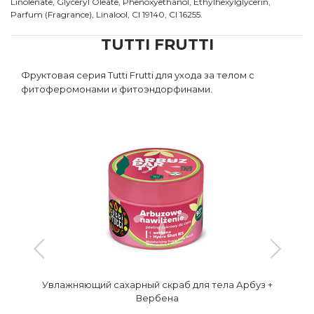
Linolenate, Glyceryl Oleate, Phenoxyethanol, Ethylhexylglycerin,
Parfum (Fragrance), Linalool, CI 19140, CI 16255.
TUTTI FRUTTI
Фруктовая серия Tutti Frutti для ухода за телом с
фитоферомонами и фитоэндорфинами.
Увлажняющий сахарный скраб для тела Арбуз +
Вербена