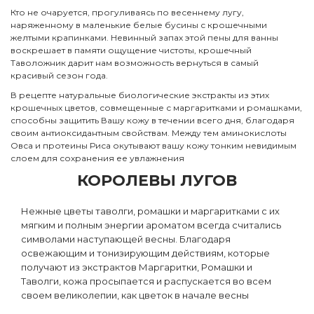
Кто не очаруется, прогуливаясь по весеннему лугу,
наряженному в маленькие белые бусины с крошечными
желтыми крапинками. Невинный запах этой пены для ванны
воскрешает в памяти ощущение чистоты, крошечный
Таволожник дарит нам возможность вернуться в самый
красивый сезон года.
В рецепте натуральные биологические экстракты из этих
крошечных цветов, совмещенные с маргаритками и ромашками,
способны защитить Вашу кожу в течении всего дня, благодаря
своим антиоксидантным свойствам. Между тем аминокислоты
Овса и протеины Риса окутывают вашу кожу тонким невидимым
слоем для сохранения ее увлажнения
КОРОЛЕВЫ ЛУГОВ
Нежные цветы таволги, ромашки и маргаритками с их
мягким и полным энергии ароматом всегда считались
символами наступающей весны. Благодаря
освежающим и тонизирующим действиям, которые
получают из экстрактов Маргаритки, Ромашки и
Таволги, кожа просыпается и распускается во всем
своем великолепии, как цветок в начале весны