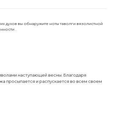
тих духов вы обнаружите ноты таволги вязолистной
нности .
имволами наступающей весны. Благодаря
жа просыпается и распускается во всем своем