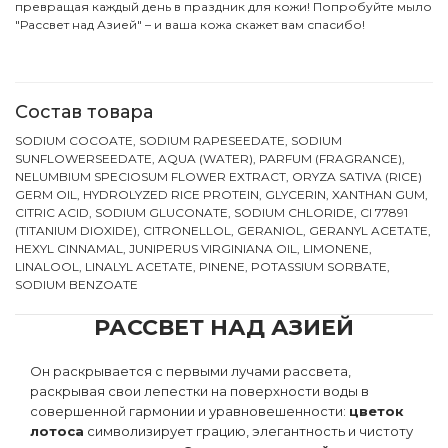
превращая каждый день в праздник для кожи! Попробуйте мыло
"Рассвет над Азией" – и ваша кожа скажет вам спасибо!
Состав товара
SODIUM COCOATE, SODIUM RAPESEEDATE, SODIUM
SUNFLOWERSEEDATE, AQUA (WATER), PARFUM (FRAGRANCE),
NELUMBIUM SPECIOSUM FLOWER EXTRACT, ORYZA SATIVA (RICE)
GERM OIL, HYDROLYZED RICE PROTEIN, GLYCERIN, XANTHAN GUM,
CITRIC ACID, SODIUM GLUCONATE, SODIUM CHLORIDE, CI 77891
(TITANIUM DIOXIDE), CITRONELLOL, GERANIOL, GERANYL ACETATE,
HEXYL CINNAMAL, JUNIPERUS VIRGINIANA OIL, LIMONENE,
LINALOOL, LINALYL ACETATE, PINENE, POTASSIUM SORBATE,
SODIUM BENZOATE
РАССВЕТ НАД АЗИЕЙ
Он раскрывается с первыми лучами рассвета,
раскрывая свои лепестки на поверхности воды в
совершенной гармонии и уравновешенности:
цветок
лотоса
символизирует грацию, элегантность и чистоту