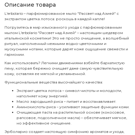
Описание товара
L'erbolario – парфюмированное мыло "Рассвет над Азией" с
экстрактом цветка лотоса: роскошь в каждой капле!
Погрузитесь в мир изысканного ухода с парфюмированным
мылом L'erbolario "Рассвет над Азией" – настоящим шедевром
итальянской косметики! Это не просто очищение, а волшебный
ритуал, наполненный нежными водно-цветочными и
мускусными нотами, которые дарят коже ощущение свежести и
гармонии.
Как использовать? Легкими движениями взбейте бархатистую
пену, которая бережно очищает даже самую чувствительную
кожу, оставляя ее мягкой и увлажненной.
Функциональные вещества высочайшего качества:
Экстракт цветка лотоса – символ чистоты и молодости,
наполняет кожу энергией.
Масло зародышей риса – питает и восстанавливает.
Аминокислоты риса – усиливают защитные функции кожи.
Очищающая паста на растительной основе (кокосовое,
рапсовое, подсолнечное масла) – обеспечивает мягкое,
но эффективное очищение.
Эрболарио создает настоящую симфонию ароматов и ухода,