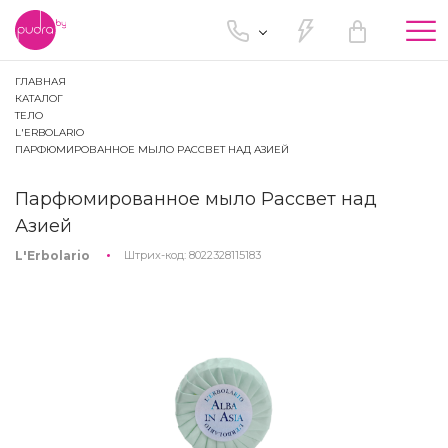
Tog
nav
ГЛАВНАЯ
КАТАЛОГ
ТЕЛО
L'ERBOLARIO
ПАРФЮМИРОВАННОЕ МЫЛО РАССВЕТ НАД АЗИЕЙ
Парфюмированное мыло Рассвет над
Азией
L'Erbolario
Штрих-код:
8022328115183