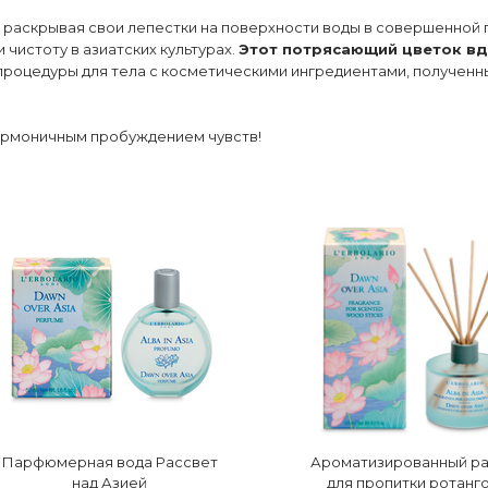
 раскрывая свои лепестки на поверхности воды в совершенной
 чистоту в азиатских культурах.
Этот потрясающий цветок вдо
роцедуры для тела с косметическими ингредиентами, полученны
гармоничным пробуждением чувств!
Парфюмерная вода Рассвет
Ароматизированный р
над Азией
для пропитки ротанг