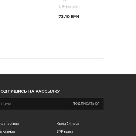
Азией
L'Erbolario
73.10
BYN
ПОДПИШИСЬ НА РАССЫЛКУ
ПОДПИСАТЬСЯ
квапарины
Крем 24 часа
еломеры
SPF крем