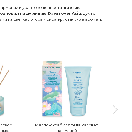
 гармонии и уравновешенности:
цветок
хновил нашу линию Dawn over Asia:
духи с
ми из цветка лотоса и риса, кристальные ароматы
аствор
Масло-скраб для тела Рассвет
Па
овых
над Азией