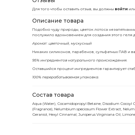
Отзывы
Для того чтобы оставить отзыв, вы должны
войти
ил
Описание товара
Подобно чуду природы, цветок лотоса незапятнанны
послужило вдохновением для создания этого геля д
Аромат: цветочный, мускусный
Никаких силиконов, парабенов, сульфатных ПАВ и в
95% ингредиентов натурального происхождения.
Оставшийся процент ингредиентов гарантирует стаб
100% перерабатываемая упаковка.
Состав товара
Aqua (Water), Cocamidopropyl Betaine, Disodium Cocoyl Gl
(Fragrance), Nelumbium speciosum Flower Extract, Nelumbi
Geraniol, Hexyl Cinnamal, Juniperus Virginiana Oil, Limone