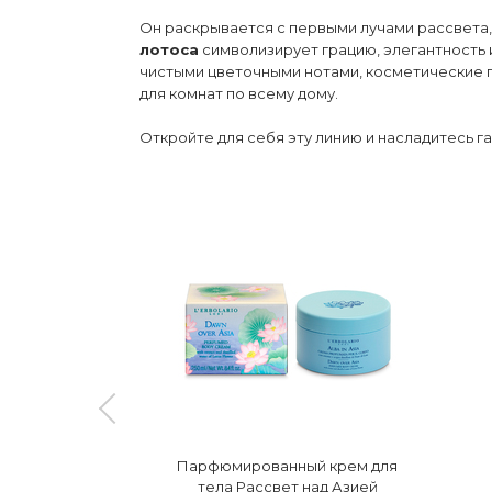
Он раскрывается с первыми лучами рассвета,
лотоса
символизирует грацию, элегантность и
чистыми цветочными нотами, косметические п
для комнат по всему дому.
Откройте для себя эту линию и насладитесь 
ное мыло
Парфюмированный крем для
 Азией
тела Рассвет над Азией