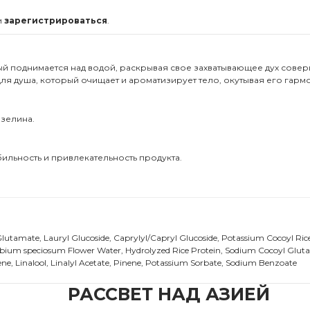
и
зарегистрироваться
.
й поднимается над водой, раскрывая свое захватывающее дух совер
ля душа, который очищает и ароматизирует тело, окутывая его гар
азелина.
ильность и привлекательность продукта.
utamate, Lauryl Glucoside, Caprylyl/Capryl Glucoside, Potassium Cocoyl Rice
um speciosum Flower Water, Hydrolyzed Rice Protein, Sodium Cocoyl Glutamat
ne, Linalool, Linalyl Acetate, Pinene, Potassium Sorbate, Sodium Benzoate
РАССВЕТ НАД АЗИЕЙ