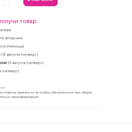
получи товар:
(среда)
ста (вторник)
ста (пятница)
:
13 августа (четверг)
уси:
13 августа (четверг)
а (четверг)
)
вки
о стороны сервиса из-за особых обстоятельств при сборке
ательно проинформируют.