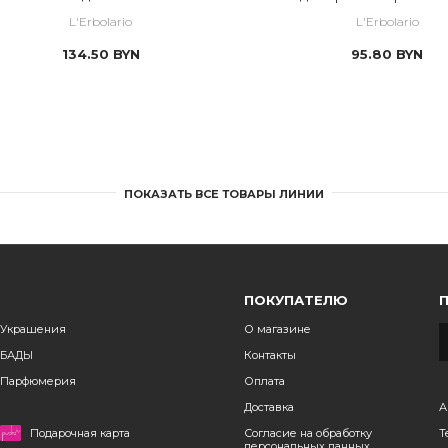
палочек Рассвет над 
L'Erbolario
L'Erbolario
134.50
BYN
95.80
BYN
ПОКАЗАТЬ ВСЕ ТОВАРЫ ЛИНИИ
ПОКУПАТЕЛЮ
Украшения
О магазине
БАДЫ
Контакты
Парфюмерия
Оплата
Доставка
А
Подарочная карта
Согласие на обработку
Т
персональных данных