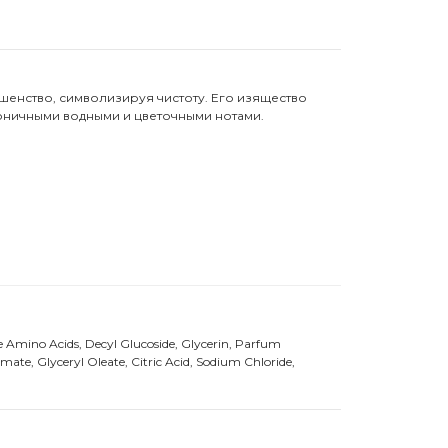
шенство, символизируя чистоту. Его изящество
моничными водными и цветочными нотами.
 Amino Acids, Decyl Glucoside, Glycerin, Parfum
e, Glyceryl Oleate, Citric Acid, Sodium Chloride,