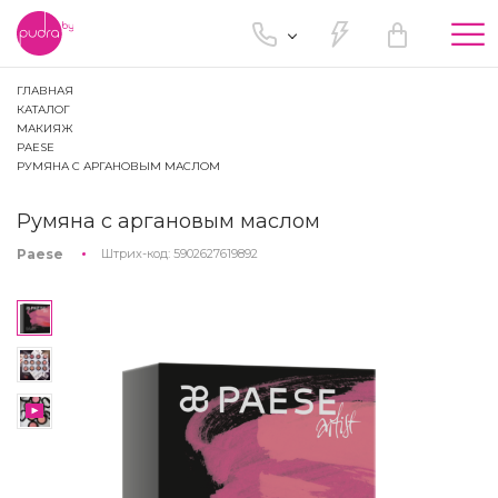
Tog
nav
ГЛАВНАЯ
КАТАЛОГ
МАКИЯЖ
PAESE
РУМЯНА С АРГАНОВЫМ МАСЛОМ
Румяна с аргановым маслом
Paese
Штрих-код:
5902627619892