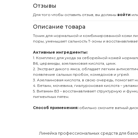
Отзывы
Для того чтобы оставить отзыв, вы должны
войти
ил
Описание товара
Тоник для нормальной и комбинированной кожи ли
поры, уменьшает сальность Т-зоны и восстанавливае
Активные ингредиенты:
1. Комплекс для ухода за себорейной кожей нормали
В6, церамиды, азелаиновая кислота, цинк.
2. Экстракт дикого ямса, обладает легким антисе
появление сальных пробок, комедонов и угрей.
3. Азелаиновая кислота, в свою очередь, помогает
4. Бетаин, мочевина, гиалуроновая кислота – увла
5. Витамин В3 – восстанавливает структурную и фун
пигментных пятен.
Способ применения:
обильно смочите ватный диск
Линейка профессиональных средств для базов