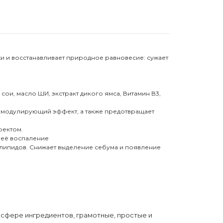
 и восстанавливает природное равновесие: сужает
ои, масло ШИ, экстракт дикого ямса, Витамин В3,
номодулирующий эффект, а также предотвращает
фектом.
 её воспаление
а липидов. Снижает выделение себума и появление
 сфере ингредиентов, грамотные, простые и