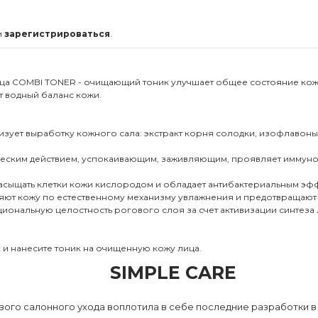
и
зарегистрироваться
.
ца COMBI TONER - очищающий тоник улучшает общее состояние кожи
т водный баланс кожи.
зует выработку кожного сала: экстракт корня солодки, изофлавоны с
птическим действием, успокаивающим, заживляющим, проявляет имму
 насыщать клетки кожи кислородом и обладает антибактериальным эф
жняют кожу по естественному механизму увлажнения и предотвращают
кциональную целостность рогового слоя за счет активизации синтез
 и нанесите тоник на очищенную кожу лица.
SIMPLE CARE
ого салонного ухода воплотила в себе последние разработки в