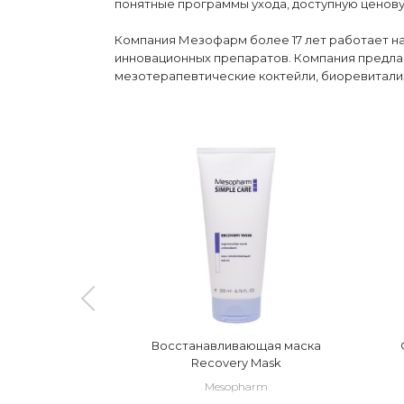
понятные программы ухода, доступную ценову
Компания Мезофарм более 17 лет работает н
инновационных препаратов. Компания предла
мезотерапевтические коктейли, биоревитализ
аска с
Восстанавливающая маска
ющим
Recovery Mask
 действием
rm
Mesopharm
e Mask