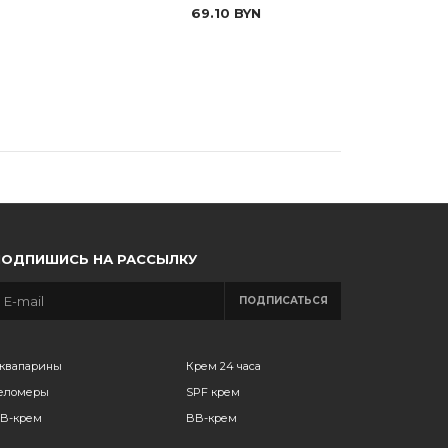
69.10
BYN
ПОДПИШИСЬ НА РАССЫЛКУ
ПОДПИСАТЬСЯ
квапарины
Крем 24 часа
еломеры
SPF крем
B-крем
BB-крем