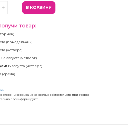
В КОРЗИНУ
получи товар:
(вторник)
ста (понедельник)
ста (четверг)
:
13 августа (четверг)
уси:
13 августа (четверг)
а (среда)
)
вки
о стороны сервиса из-за особых обстоятельств при сборке
ательно проинформируют.