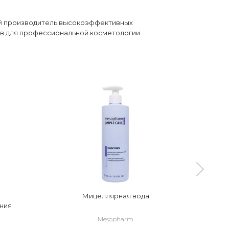
ий производитель высокоэффективных
в для профессиональной косметологии:
Мицеллярная вода
Очищ
ния
гель
Mesopharm