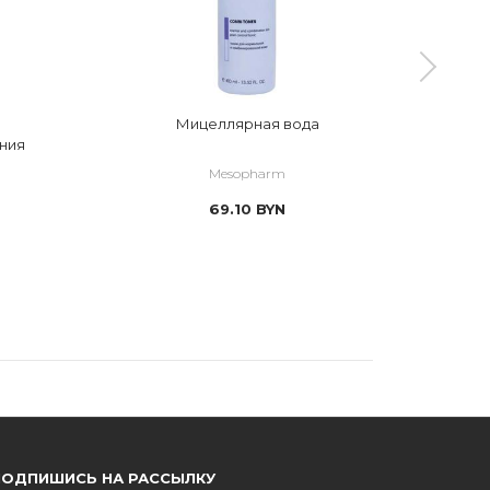
Мицеллярная вода
Очищ
ния
гель
Mesopharm
69.10
BYN
ПОДПИШИСЬ НА РАССЫЛКУ