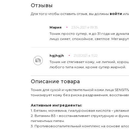
Отзывы
Для того чтобы оставить отзыв, вы должны
войти
ил
Мария
23.04.2021 в 09:35
Тоник просто супер, я до 31 года не думал
лицо сияет, спокойное, светлое. Мегакру
hgjhgjh
21.03.2021 в 11:22
Тоник не стягивает кожу, не липкий, хоро
любого типа кожи, кроме супер жирной.
Описание товара
Тоник для сухой и чувствительной кожи лица SENSI
тонизирует кожу без риска раздражения, восстанав
Активные ингредиенты:
1. Бетаин, мочевина, гиалуроновая кислота – увла
2. Витамин В3 – восстанавливает структурную и фу
пигментных пятен.
3. Противовоспалительный комплекс на основе алоэ