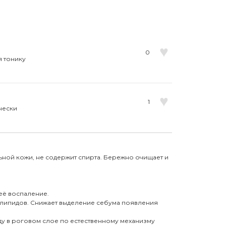
♥
0
я тонику
♥
1
чески
ьной кожи, не содержит спирта. Бережно очищает и
её воспаление.
а липидов. Снижает выделение себума появления
ду в роговом слое по естественному механизму