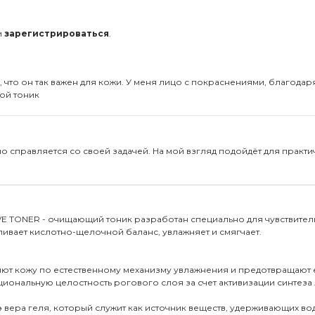
и
зарегистрироваться
.
а, что он так важен для кожи. У меня лицо с покраснениями, благодар
той тоник
шо справляется со своей задачей. На мой взгляд подойдёт для практи
TIVE TONER - очищающий тоник разработан специально для чувствител
ливает кислотно-щелочной баланс, увлажняет и смягчает.
жняют кожу по естественному механизму увлажнения и предотвращают 
нкциональную целостность рогового слоя за счет активизации синтез
 вера геля, который служит как источник веществ, удерживающих во