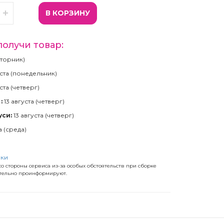
В КОРЗИНУ
получи товар:
(вторник)
ста (понедельник)
ста (четверг)
:
13 августа (четверг)
уси:
13 августа (четверг)
а (среда)
)
вки
о стороны сервиса из-за особых обстоятельств при сборке
ательно проинформируют.