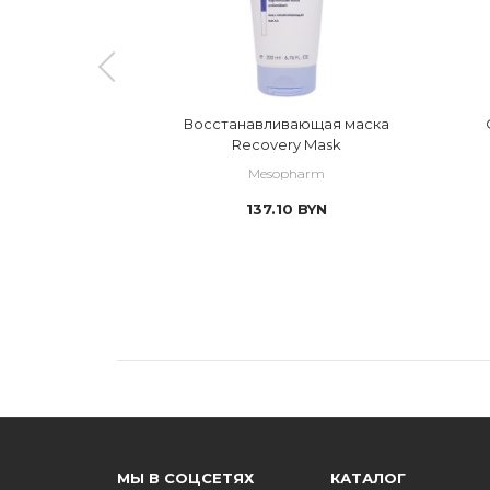
аска с
Восстанавливающая маска
ющим
Recovery Mask
 действием
rm
Mesopharm
e Mask
N
137.10
BYN
МЫ В СОЦСЕТЯХ
КАТАЛОГ