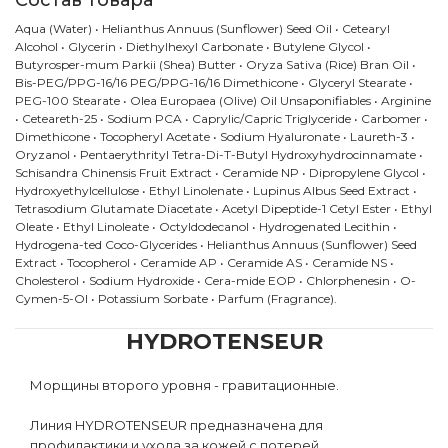
Состав товара
Aqua (Water) • Helianthus Annuus (Sunflower) Seed Oil • Cetearyl
Alcohol • Glycerin • Diethylhexyl Carbonate • Butylene Glycol •
Butyrosper-mum Parkii (Shea) Butter • Oryza Sativa (Rice) Bran Oil •
Bis-PEG/PPG-16/16 PEG/PPG-16/16 Dimethicone • Glyceryl Stearate •
PEG-100 Stearate • Olea Europaea (Olive) Oil Unsaponifiables • Arginine
• Ceteareth-25 • Sodium PCA • Caprylic/Capric Triglyceride • Carbomer •
Dimethicone • Tocopheryl Acetate • Sodium Hyaluronate • Laureth-3 •
Oryzanol • Pentaerythrityl Tetra-Di-T-Butyl Hydroxyhydrocinnamate •
Schisandra Chinensis Fruit Extract • Ceramide NP • Dipropylene Glycol •
Hydroxyethylcellulose • Ethyl Linolenate • Lupinus Albus Seed Extract •
Tetrasodium Glutamate Diacetate • Acetyl Dipeptide-1 Cetyl Ester • Ethyl
Oleate • Ethyl Linoleate • Octyldodecanol • Hydrogenated Lecithin •
Hydrogena-ted Coco-Glycerides • Helianthus Annuus (Sunflower) Seed
Extract • Tocopherol • Ceramide AP • Ceramide AS • Ceramide NS •
Cholesterol • Sodium Hydroxide • Cera-mide EOP • Chlorphenesin • O-
Cymen-5-Ol • Potassium Sorbate • Parfum (Fragrance).
HYDROTENSEUR
Морщины второго уровня - гравитационные.
Линия HYDROTENSEUR предназначена для
профилактики и ухода за кожей с потерей