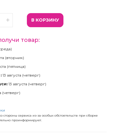
В КОРЗИНУ
получи товар:
(среда)
ста (вторник)
ста (пятница)
:
13 августа (четверг)
уси:
13 августа (четверг)
а (четверг)
)
вки
о стороны сервиса из-за особых обстоятельств при сборке
ательно проинформируют.