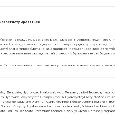
и
зарегистрироваться
.
ствие на кожу лица, заметно разглаживают морщины, подтягивают и г
в кожи. Питает, увлажняет и укрепляет тонкую, сухую, зрелую кожу. 
ает баланс микробиоты кожи. Защищает клетки эпидермиса от пагуб
в, которое вызывает оксидативный стресс и образование свободных р
м. После очищения тщательно высушите лицо и нанесите несколько к
5 Alkyl Benzoate, Hydrolyzed Hyaluronic Acid, Pentaerythrityl Tetraethylhe
um Hydroxide, Polyacrylate Crosspolymer-6, Hydroxyethyl Acrylate/Sodium A
 Triglyceride, Squalane, Xanthan Gum, Arginine, Pentaerythrityl Tetra-di-t-
, Sodium Butyroyl Hyaluronate, Lactobacillus ferment , Schisandra chinensis Fr
tate, Sodium Benzoate, Potassium Sorbate, Caprylyl Glycol, Parfum (Fragranc