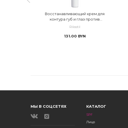
щая
Восстанавливающий крем для
сыворотка
контура губ и глаз против
tinol Tech
морщин с эффектом филлера
Rilastil
YN
131.00
BYN
МЫ В СОЦСЕТЯХ
КАТАЛОГ
SPF
Лицо