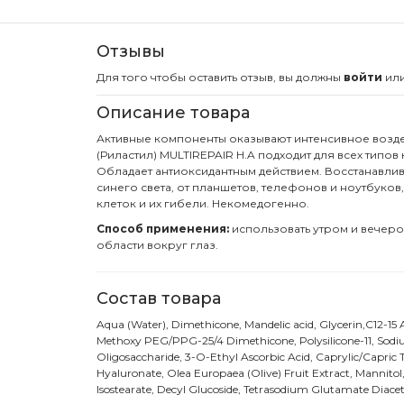
Отзывы
Для того чтобы оставить отзыв, вы должны
войти
ил
Описание товара
Активные компоненты оказывают интенсивное воздей
(Риластил) MULTIREPAIR H.A подходит для всех типо
Обладает антиоксидантным действием. Восстанавлив
синего света, от планшетов, телефонов и ноутбуко
клеток и их гибели. Некомедогенно.
Способ применения:
использовать утром и вечеро
области вокруг глаз.
Состав товара
Aqua (Water), Dimethicone, Mandelic acid, Glycerin,C12-1
Methoxy PEG/PPG-25/4 Dimethicone, Polysilicone-11, Sodi
Oligosaccharide, 3-O-Ethyl Ascorbic Acid, Caprylic/Capric
Hyaluronate, Olea Europaea (Olive) Fruit Extract, Mannitol
Isostearate, Decyl Glucoside, Tetrasodium Glutamate Diace