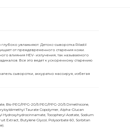
лубоко увлажняют. Детокс-cыворотка Rilastil
Защищает от преждевременного старения кожи.
ного влияния HEV- излучения, так называемого
адикалов. Все это ведет к ускоренному старению
апель сыворотки, аккуратно массируя, избегая
xanoate, Bis-PEG/PPG-20/5 PEG/PPG-20/5 Dimethicone,
cryloyldimethyl Taurate Copolymer, Alpha-Glucan
Butyl Hydroxyhydrocinnamate, Tocopheryl Acetate, Sodium
uit Extract, Butylene Glycol, Polysorbate 60, Sorbitan
e).