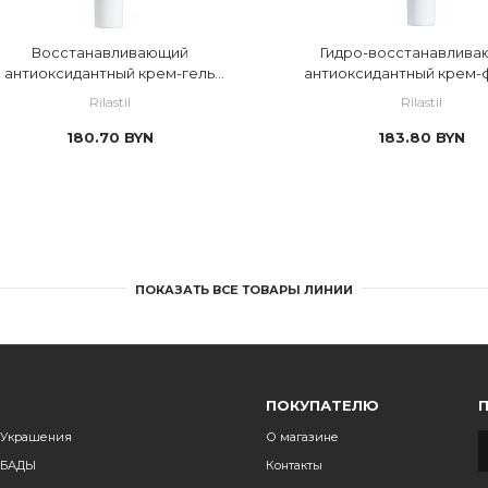
Восстанавливающий
Гидро-восстанавлив
антиоксидантный крем-гель
антиоксидантный крем-
против морщин с эффектом
против морщин
Rilastil
Rilastil
филлера
180.70
BYN
183.80
BYN
ПОКАЗАТЬ ВСЕ ТОВАРЫ ЛИНИИ
ПОКУПАТЕЛЮ
Украшения
О магазине
БАДЫ
Контакты