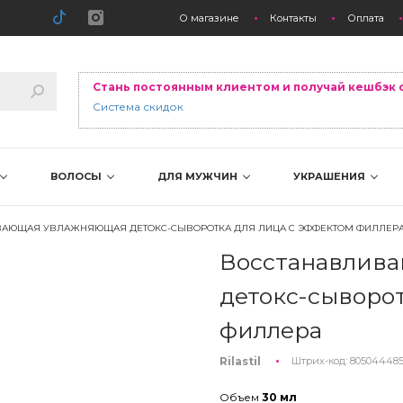
О магазине
Контакты
Оплата
Стань постоянным клиентом и получай кешбэк 
Система скидок
ВОЛОСЫ
ДЛЯ МУЖЧИН
УКРАШЕНИЯ
ВАЮЩАЯ УВЛАЖНЯЮЩАЯ ДЕТОКС-СЫВОРОТКА ДЛЯ ЛИЦА С ЭФФЕКТОМ ФИЛЛЕР
Восстанавлив
детокс-сыворот
филлера
Rilastil
Штрих-код:
80504448
Объем
30 мл