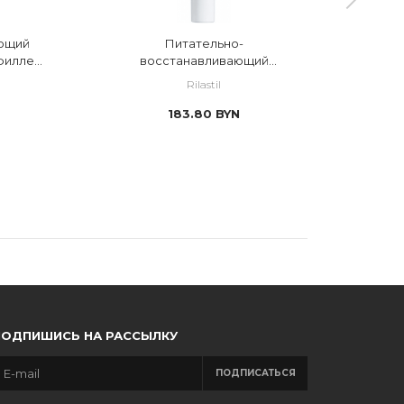
ающий
Питательно-
филлер
восстанавливающий
разг
антиоксидантный крем-филлер
прот
Rilastil
против морщин
183.80
BYN
ПОДПИШИСЬ НА РАССЫЛКУ
ПОДПИСАТЬСЯ