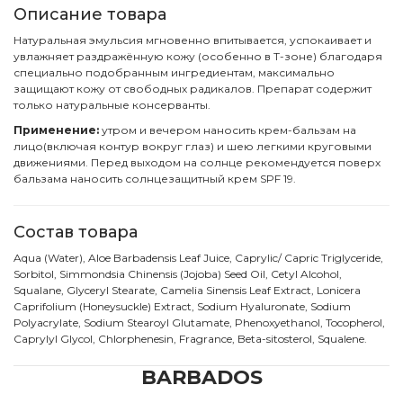
Описание товара
Натуральная эмульсия мгновенно впитывается, успокаивает и
увлажняет раздражённую кожу (особенно в Т-зоне) благодаря
специально подобранным ингредиентам, максимально
защищают кожу от свободных радикалов. Препарат содержит
только натуральные консерванты.
Применение:
утром и вечером наносить крем-бальзам на
лицо(включая контур вокруг глаз) и шею легкими круговыми
движениями. Перед выходом на солнце рекомендуется поверх
бальзама наносить солнцезащитный крем SPF 19.
Состав товара
Aqua (Water), Aloe Barbadensis Leaf Juice, Caprylic/ Capric Triglyceride,
Sorbitol, Simmondsia Chinensis (Jojoba) Seed Oil, Cetyl Alcohol,
Squalane, Glyceryl Stearate, Camelia Sinensis Leaf Extract, Lonicera
Caprifolium (Honeysuckle) Extract, Sodium Hyaluronate, Sodium
Polyacrylate, Sodium Stearoyl Glutamate, Phenoxyethanol, Tocopherol,
Caprylyl Glycol, Chlorphenesin, Fragrance, Beta-sitosterol, Squalene.
BARBADOS