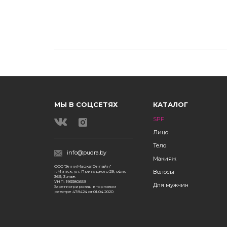
МЫ В СОЦСЕТЯХ
КАТАЛОГ
SPF
Лицо
Тело
info@pudra.by
Макияж
ООО "ЭнниМаркетОнлайн"
Волосы
г.Минск, ул. Притыцкого 29, офис
369, 3 этаж
УНП: 193380659
Для мужчин
Зарегистрирован в торговом
реестре 478424 от 01.04.2020