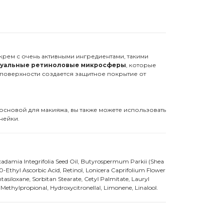
крем с очень активными ингредиентами, такими
туальные ретиноловые микросферы
, которые
 поверхности создается защитное покрытие от
основой для макияжа, вы также можете использовать
нейки.
Macadamia Integrifolia Seed Oil, Butyrospermum Parkii (Shea
-Ethyl Ascorbic Acid, Retinol, Lonicera Caprifolium Flower
tasiloxane, Sorbitan Stearate, Cetyl Palmitate, Lauryl
thylpropional, Hydroxycitronellal, Limonene, Linalool.