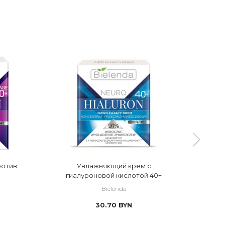
ротив
Увлажняющий крем с
П
гиалуроновой кислотой 40+
гиа
Bielenda
30.70
BYN