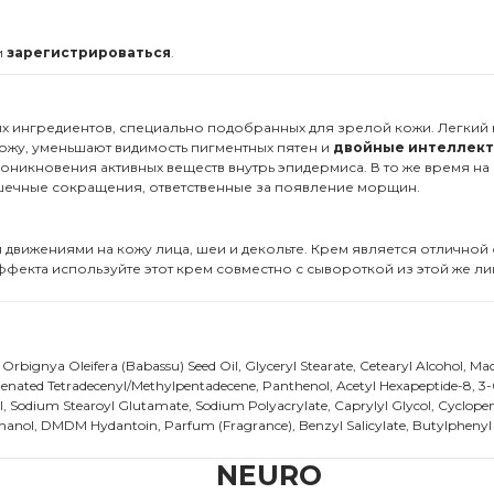
и
зарегистрироваться
.
ых ингредиентов, специально подобранных для зрелой кожи. Легкий 
ожу, уменьшают видимость пигментных пятен и
двойные интеллек
никновения активных веществ внутрь эпидермиса. В то же время на
шечные сокращения, ответственные за появление морщин.
вижениями на кожу лица, шеи и декольте. Крем является отличной 
эффекта используйте этот крем совместно с сывороткой из этой же ли
, Orbignya Oleifera (Babassu) Seed Oil, Glyceryl Stearate, Cetearyl Alcohol, 
ogenated Tetradecenyl/Methylpentadecene, Panthenol, Acetyl Hexapeptide-8, 3-0
rol, Sodium Stearoyl Glutamate, Sodium Polyacrylate, Caprylyl Glycol, Cyclopen
anol, DMDM Hydantoin, Parfum (Fragrance), Benzyl Salicylate, Butylphenyl Me
NEURO