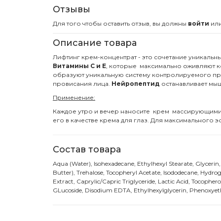
Отзывы
Для того чтобы оставить отзыв, вы должны
войти
ил
Описание товара
Лифтинг крем-концентрат - это сочетание уникальн
Витамины С и Е
, которые максимально оживляют к
образуют уникальную систему контролируемого про
провисания лица.
Нейропептид
останавливает мы
Применение:
Каждое утро и вечер наносите крем массирующими д
его в качестве крема для глаз. Для максимального 
Состав товара
Aqua (Water), Isohexadecane, Ethylhexyl Stearate, Glycerin
Butter), Trehalose, Tocopheryl Acetate, Isododecane, Hydr
Extract, Caprylic/Capric Triglyceride, Lactic Acid, Tocophe
GLucoside, Disodium EDTA, Ethylhexylglycerin, Phenoxyeth