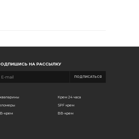
ПОДПИШИСЬ НА РАССЫЛКУ
ПОДПИСАТЬСЯ
квапарины
Крем 24 часа
еломеры
SPF крем
B-крем
BB-крем