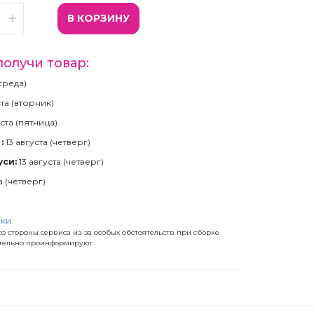
В КОРЗИНУ
получи товар:
(среда)
ста (вторник)
ста (пятница)
:
13 августа (четверг)
уси:
13 августа (четверг)
а (четверг)
)
вки
о стороны сервиса из-за особых обстоятельств при сборке
ательно проинформируют.