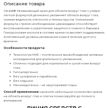
Описание товара
CeraVe® Увлажняющий крем для области вокруг глаз с ультра-
легкой формулой деликатно увлажняет область вокруг глаз,
снижая видимость отечности и темных кругов. Уникальная
формула с тремя необходимыми церамидами способствует
восстановлению и укреплению защитного кожного барьера.
Гиалуроновая кислота в составе крема позволяет поддерживать
естественный уровень увлажнения кожи в течение долгого
времени.
Особенности продукта:
Технология MVE – постепенное высвобождение активных
ингредиентов для длительного увлажнения;
Отлично подходит для нормальной и сухой кожи вокруг
глаз;
Гипоалергенно;
Без сульфатов и парабенов;
Без отдушки;
Некомедогенно – не закупоривает поры.
Способ применения:
нанесите небольшое количество крема
на область вокруг глаз и слегка помассируйте до полного
впитывания.