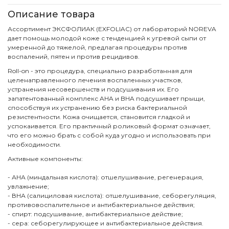
Описание товара
Ассортимент ЭКСФОЛИАК (EXFOLIAC) от лабораторий NOREVA
дает помощь молодой коже с тенденцией к угревой сыпи от
умеренной до тяжелой, предлагая процедуры против
воспалений, пятен и против рецидивов.
Roll-on - это процедура, специально разработанная для
целенаправленного лечения воспаленных участков,
устранения несовершенств и подсушивания их. Его
запатентованный комплекс AHA и BHA подсушивает прыщи,
способствуя их устранению без риска бактериальной
резистентности. Кожа очищается, становится гладкой и
успокаивается. Его практичный роликовый формат означает,
что его можно брать с собой куда угодно и использовать при
необходимости.
Активные компоненты:
- АНА (миндальная кислота): отшелушивание, регенерация,
увлажнение;
- ВНА (салициловая кислота): отшелушивание, себорегуляция,
противовоспалительное и антибактериальное действия;
- спирт: подсушивание, антибактериальное действие;
- сера: себорегулирующее и антибактериальное действия.