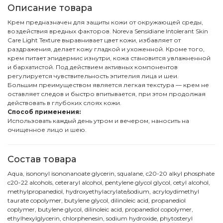
Описание товара
Крем предназначен для защиты кожи от окружающей среды,
воздействия вредных факторов. Noreva Sensidiane Intolerant Skin
Care Light Texture выравнивает цвет кожи, избавляет от
раздражения, делает кожу гладкой и ухоженной. Кроме того,
крем питает эпидермис изнутри, кожа становится увлажненной
и бархатистой. Под действием активных компонентов
регулируется чувствительность эпителия лица и шеи.
Большим преимуществом является легкая текстура — крем не
оставляет следов и быстро впитывается, при этом продолжая
действовать в глубоких слоях кожи.
Способ применения:
Использовать каждый день утром и вечером, наносить на
очищенное лицо и шею.
Состав товара
Aqua, isononyl isononanoate glycerin, squalane, c20-20 alkyl phosphate
c20-22 alcohols, ceteraryl alcohol, pentylene glycol glycol, cetyl alcohol,
methylpropanediol, hydroxyethylacrylate/sodium, acryloydimethyl
taurate copolymer, butylene glycol, dilinoleic acid, propanediol
coplymer, butylene glycol, dilinoleic acid, propanediol copolymer,
ethylhexylglycerin, chlorphenesin, sodium hydroxide, phytosteryl