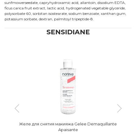
sunfmowerseedate, capryhydroxamic acid, allantoin, disodium EDTA,
ficus carica fruit extract, lactic acid, hydrogenated vegetable glyceride,
polysorbate 60, sorbitan isostearate, sodium benzoate, xanthan gum,
potassium sorbate, dextran, palmitoyl tripeptide-8.
SENSIDIANE
Желе для снятия макияжа Gelee Demaquillante
Apaisante