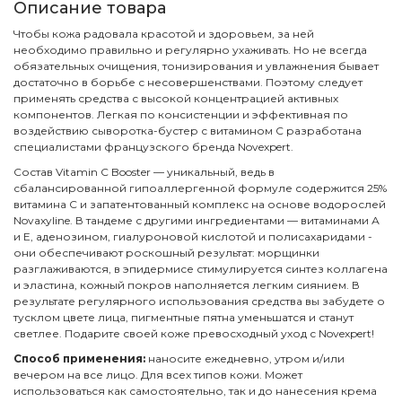
Описание товара
Чтобы кожа радовала красотой и здоровьем, за ней
необходимо правильно и регулярно ухаживать. Но не всегда
обязательных очищения, тонизирования и увлажнения бывает
достаточно в борьбе с несовершенствами. Поэтому следует
применять средства с высокой концентрацией активных
компонентов. Легкая по консистенции и эффективная по
воздействию сыворотка-бустер с витамином С разработана
специалистами французского бренда Novexpert.
Состав Vitamin C Booster — уникальный, ведь в
сбалансированной гипоаллергенной формуле содержится 25%
витамина С и запатентованный комплекс на основе водорослей
Novaxyline. В тандеме с другими ингредиентами — витаминами А
и Е, аденозином, гиалуроновой кислотой и полисахаридами -
они обеспечивают роскошный результат: морщинки
разглаживаются, в эпидермисе стимулируется синтез коллагена
и эластина, кожный покров наполняется легким сиянием. В
результате регулярного использования средства вы забудете о
тусклом цвете лица, пигментные пятна уменьшатся и станут
светлее. Подарите своей коже превосходный уход с Novexpert!
Способ применения:
наносите ежедневно, утром и/или
вечером на все лицо. Для всех типов кожи. Может
использоваться как самостоятельно, так и до нанесения крема