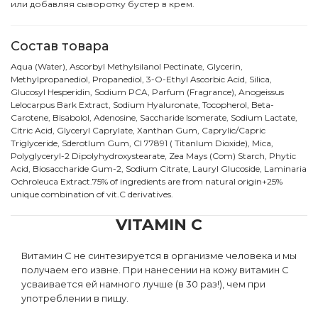
или добавляя сыворотку бустер в крем.
Состав товара
Aqua (Water), Ascorbyl Methylsilanol Pectinate, Glycerin,
Methylpropanediol, Propanediol, 3-O-Ethyl Ascorbic Acid, Silica,
Glucosyl Hesperidin, Sodium PCA, Parfum (Fragrance), Anogeissus
Lelocarpus Bark Extract, Sodium Hyaluronate, Tocopherol, Beta-
Carotene, Bisabolol, Adenosine, Saccharide Isomerate, Sodium Lactate,
Citric Acid, Glyceryl Caprylate, Xanthan Gum, Caprylic/Capric
Triglyceride, Sderotlum Gum, CI 77891 ( Titanlum Dioxide), Mica,
Polyglyceryl-2 Dipolyhydroxystearate, Zea Mays (Com) Starch, Phytic
Acid, Biosaccharide Gum-2, Sodium Citrate, Lauryl Glucoside, Laminaria
Ochroleuca Extract.75% of ingredients are from natural origin+25%
unique combination of vit.C derivatives.
VITAMIN C
Витамин С не синтезируется в организме человека и мы
получаем его извне. При нанесении на кожу витамин С
усваивается ей намного лучше (в 30 раз!), чем при
употреблении в пищу.