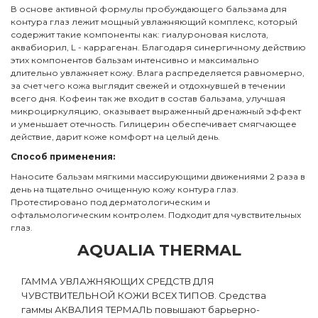
В основе активной формулы пробуждающего бальзама для
контура глаз лежит мощный увлажняющий комплекс, который
содержит такие компоненты как: гиалуроновая кислота,
аквабиорил, L - каррагенан. Благодаря синергичному действию
этих компонентов бальзам интенсивно и максимально
длительно увлажняет кожу. Влага распределяется равномерно,
за счет чего кожа выглядит свежей и отдохнувшей в течении
всего дня. Кофеин так же входит в состав бальзама, улучшая
микроциркуляцию, оказывает выраженный дренажный эффект
и уменьшает отечность. Гилицерин обеспечивает смягчающее
действие, дарит коже комфорт на целый день.
Способ применения:
Наносите бальзам мягкими массирующими движениями 2 раза в
день на тщательно очищенную кожу контура глаз.
Протестировано под дерматологическим и
офтальмологическим контролем. Подходит для чувствительных
глаз.
AQUALIA THERMAL
ГАММА УВЛАЖНЯЮЩИХ СРЕДСТВ ДЛЯ
ЧУВСТВИТЕЛЬНОЙ КОЖИ ВСЕХ ТИПОВ. Средства
гаммы АКВАЛИЯ ТЕРМАЛЬ повышают барьерно-