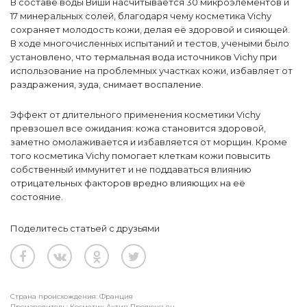
В составе воды Виши насчитывается 30 микроэлементов и
17 минеральных солей, благодаря чему косметика Vichy
сохраняет молодость кожи, делая её здоровой и сияющей.
В ходе многочисленных испытаний и тестов, учеными было
установлено, что термальная вода источников Viсhy при
использование на проблемных участках кожи, избавляет от
раздражения, зуда, снимает воспаление.
Эффект от длительного применения косметики Vichy
превзошел все ожидания: кожа становится здоровой,
заметно омолаживается и избавляется от морщин. Кроме
того косметика Vichy помогает клеткам кожи повысить
собственный иммунитет и не поддаваться влиянию
отрицательных факторов вредно влияющих на её
состояние.
Поделитесь статьей с друзьями
Страна происхождения: Франция
Производитель: Косметик Актив Продюксьен