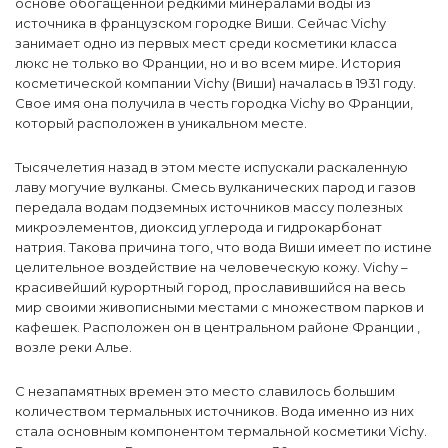
основе обогащенной редкими минералами воды из
источника в французском городке Виши. Сейчас Vichy
занимает одно из первых мест среди косметики класса
люкс не только во Франции, но и во всем мире. История
косметической компании Vichy (Виши) началась в 1931 году.
Свое имя она получила в честь городка Vichy во Франции,
который расположен в уникальном месте.
Тысячелетия назад в этом месте испускали раскаленную
лаву могучие вулканы. Смесь вулканических парод и газов
передала водам подземных источников массу полезных
микроэлементов, диоксид углерода и гидрокарбонат
натрия. Такова причина того, что вода Виши имеет по истине
целительное воздействие на человеческую кожу. Vichy –
красивейший курортный город, прославившийся на весь
мир своими живописными местами с множеством парков и
кафешек. Расположен он в центральном районе Франции ,
возле реки Алье.
С незапамятных времен это место славилось большим
количеством термальных источников. Вода именно из них
стала основным компонентом термальной косметики Vichy.