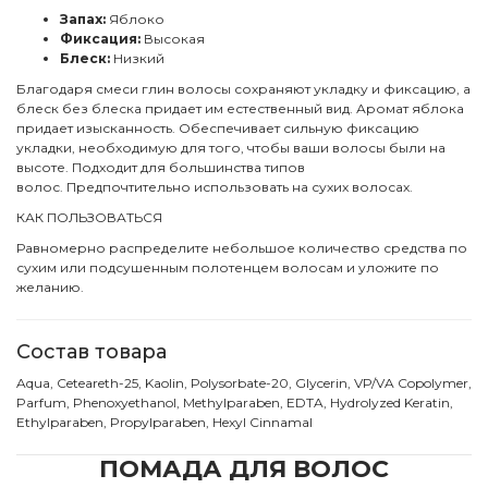
Запах:
Яблоко
Фиксация:
Высокая
Блеск:
Низкий
Благодаря смеси глин волосы сохраняют укладку и фиксацию, а
блеск без блеска придает им естественный вид. Аромат яблока
придает изысканность. Обеспечивает сильную фиксацию
укладки, необходимую для того, чтобы ваши волосы были на
высоте. Подходит для большинства типов
волос. Предпочтительно использовать на сухих волосах.
КАК ПОЛЬЗОВАТЬСЯ
Равномерно распределите небольшое количество средства по
сухим или подсушенным полотенцем волосам и уложите по
желанию.
Состав товара
Aqua, Ceteareth-25, Kaolin, Polysorbate-20, Glycerin, VP/VA Copolymer,
Parfum, Phenoxyethanol, Methylparaben, EDTA, Hydrolyzed Keratin,
Ethylparaben, Propylparaben, Hexyl Cinnamal
ПОМАДА ДЛЯ ВОЛОС