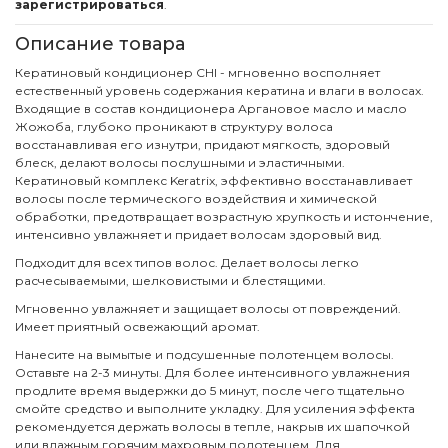
зарегистрироваться
.
Описание товара
Кератиновый кондиционер CHI - мгновенно восполняет
естественный уровень содержания кератина и влаги в волосах.
Входящие в состав кондиционера Аргановое масло и масло
Жожоба, глубоко проникают в структуру волоса
восстанавливая его изнутри, придают мягкость, здоровый
блеск, делают волосы послушными и эластичными.
Кератиновый комплекс Keratrix, эффективно восстанавливает
волосы после термического воздействия и химической
обработки, предотвращает возрастную хрупкость и истончение,
интенсивно увлажняет и придает волосам здоровый вид.
Подходит для всех типов волос. Делает волосы легко
расчесываемыми, шелковистыми и блестящими.
Мгновенно увлажняет и защищает волосы от повреждений.
Имеет приятный освежающий аромат.
Нанесите на вымытые и подсушенные полотенцем волосы.
Оставьте на 2-3 минуты. Для более интенсивного увлажнения
продлите время выдержки до 5 минут, после чего тщательно
смойте средство и выполните укладку. Для усиления эффекта
рекомендуется держать волосы в тепле, накрыв их шапочкой
или влажным горячим махровым полотенцем. Для