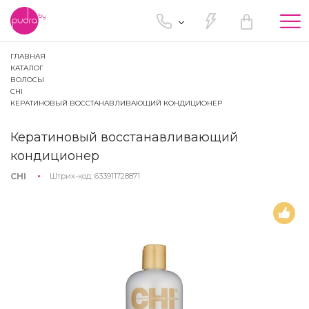
Tog
nav
ГЛАВНАЯ
КАТАЛОГ
ВОЛОСЫ
CHI
КЕРАТИНОВЫЙ ВОССТАНАВЛИВАЮЩИЙ КОНДИЦИОНЕР
Кератиновый восстанавливающий
кондиционер
CHI
Штрих-код:
633911728871