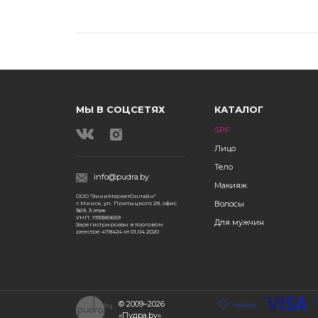
МЫ В СОЦСЕТЯХ
КАТАЛОГ
SPF
Лицо
Тело
info@pudra.by
Макияж
ООО "ЭнниМаркетОнлайн"
Волосы
г.Минск, ул. Притыцкого 29, офис
369, 3 этаж
УНП: 193380659
Для мужчин
Зарегистрирован в торговом
реестре 478424 от 01.04.2020
© 2009–2026
«Пудра.by»