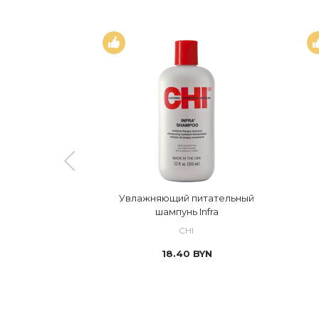
fra Trio Kit
Увлажняющий питательный
Care
шампунь Infra
CHI
YN
18.40
BYN