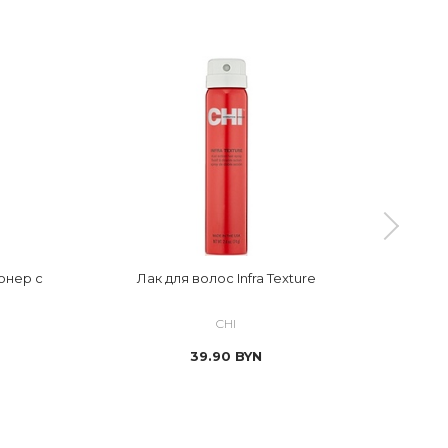
онер с
Лак для волос Infra Texture
Кон
CHI
39.90
BYN