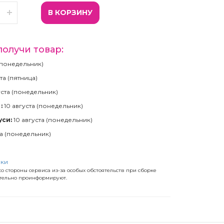
В КОРЗИНУ
получи товар:
(понедельник)
та (пятница)
уста (понедельник)
:
10 августа (понедельник)
уси:
10 августа (понедельник)
та (понедельник)
вки
о стороны сервиса из-за особых обстоятельств при сборке
ательно проинформируют.