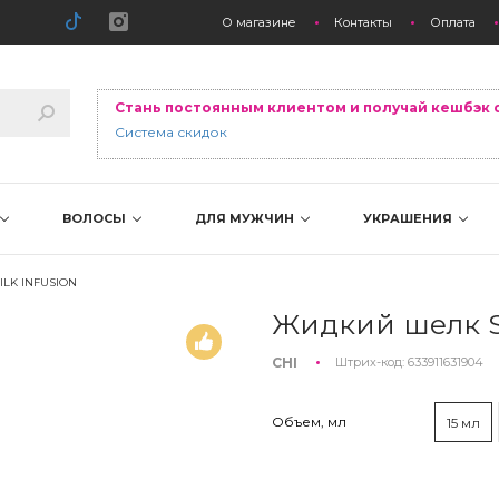
О магазине
Контакты
Оплата
Стань постоянным клиентом и получай кешбэк 
Система скидок
ВОЛОСЫ
ДЛЯ МУЖЧИН
УКРАШЕНИЯ
LK INFUSION
Жидкий шелк Si
CHI
Штрих-код:
633911631904
Объем, мл
15 мл