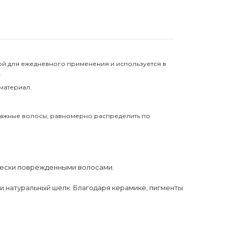
нной для ежедневного применения и используется в
.
материал.
лажные волосы, равномерно распределить по
ически поврежденными волосами.
 натуральный шелк. Благодаря керамике, пигменты