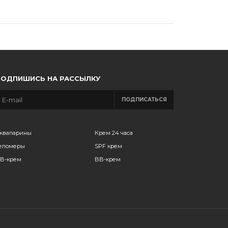
ПОДПИШИСЬ НА РАССЫЛКУ
ПОДПИСАТЬСЯ
квапарины
Крем 24 часа
еломеры
SPF крем
B-крем
BB-крем