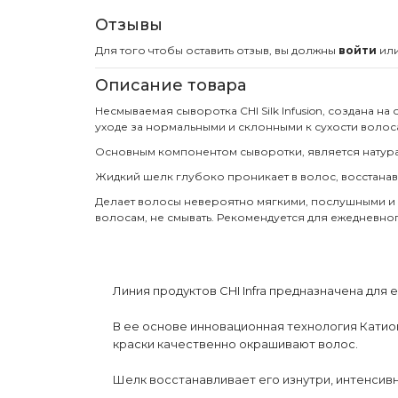
Отзывы
Для того чтобы оставить отзыв, вы должны
войти
ил
Описание товара
Несмываемая сыворотка CHI Silk Infusion, создана 
уходе за нормальными и склонными к сухости волос
Основным компонентом сыворотки, является натурал
Жидкий шелк глубоко проникает в волос, восстанав
Делает волосы невероятно мягкими, послушными и 
волосам, не смывать. Рекомендуется для ежедневног
Линия продуктов CHI Infra предназначена для
В ее основе инновационная технология Кати
краски качественно окрашивают волос.
Шелк восстанавливает его изнутри, интенсивн