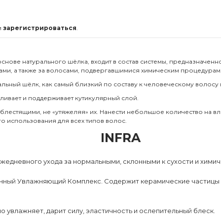
и
зарегистрироваться
.
на основе натурального шёлка, входит в состав системы, предназначе
ами, а также за волосами, подвергавшимися химическим процедурам
ьный шёлк, как самый близкий по составу к человеческому волосу 
ливает и поддерживает кутикулярный слой.
блестящими, не «утяжеляя» их. Нанести небольшое количество на в
о использования для всех типов волос.
INFRA
 ежедневного ухода за нормальными, склонными к сухости и хим
онный Увлажняющий Комплекс. Содержит керамические частицы и
о увлажняет, дарит силу, эластичность и ослепительный блеск.