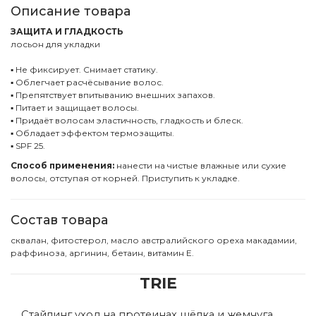
Описание товара
ЗАЩИТА И ГЛАДКОСТЬ
лосьон для укладки
▪ Не фиксирует. Снимает статику.
▪ Облегчает расчёсывание волос.
▪ Препятствует впитыванию внешних запахов.
▪ Питает и защищает волосы.
▪ Придаёт волосам эластичность, гладкость и блеск.
▪ Обладает эффектом термозащиты.
▪ SPF 25.
Способ применения:
нанести на чистые влажные или сухие
волосы, отступая от корней. Приступить к укладке.
Состав товара
сквалан, фитостерол, масло австралийского ореха макадамии,
раффиноза, аргинин, бетаин, витамин Е.
TRIE
Стайлинг уход на протеинах шёлка и жемчуга