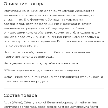
Описание товара
Этот спрей-кондиционер с легкой текстурой ухаживает за
жирными волосами всего несколькими распылениями, не
утяжеляя их. Его формула обогащена экстрактами
органических цветков боярышника и розмарина, двумя
активными ингредиентами, обладающими особыми
очищающими кожу свойствами. Кроме того, благодаря маслу
жожоба, провитамину В5 и кондиционирующему средству на
основе картофельного крахмала. Волосы становятся мягкими и
легко расчесываются.
Наносится по всей длине волос без ополаскивания, что
исключает использование воды.
Не содержит силиконов, парабенов и вазелина
98% ингредиентов натурального происхождения
Оставшийся процент ингредиентов гарантирует стабильность и
привлекательность продукта.
Состав товара
Aqua (Water), Cetearyl alcohol, Behenamidopropyl dimethylamine,
Simmondsia chinensis (Jojoba) seed oil, Crataegus monogyna flower