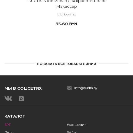
Питательное масло для красоты волос
Макассар
L'Erbolario
75.60
BYN
ПОКАЗАТЬ ВСЕ ТОВАРЫ ЛИНИИ
МЫ В СОЦСЕТЯХ
info@pudra.by
КАТАЛОГ
SPF
Украшения
Лицо
БАДЫ